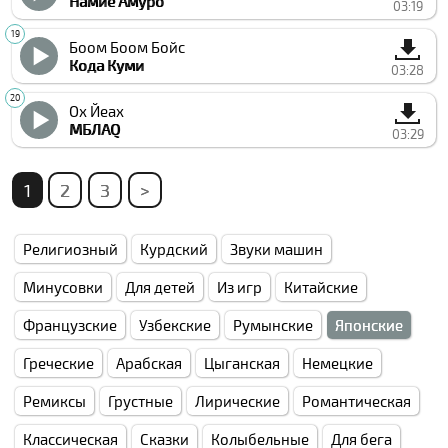
Намие Амуро
03:19
Боом Боом Бойс
Кода Куми
03:28
Ох Йеах
МБЛАQ
03:29
1
2
3
>
Религиозный
Курдский
Звуки машин
Минусовки
Для детей
Из игр
Китайские
Французские
Узбекские
Румынские
Японские
Греческие
Арабская
Цыганская
Немецкие
Ремиксы
Грустные
Лирические
Романтическая
Классическая
Сказки
Колыбельные
Для бега