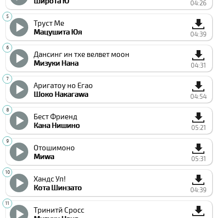
Широта Ю
04:26
Труст Ме
Мацушита Юя
04:39
Данcинг ин тхе велвет моон
Мизуки Нана
04:31
Аригатоу но Егао
Шоко Накагаwа
04:54
Бест Фриенд
Кана Нишино
05:21
Отошимоно
Миwа
05:31
Хандс Уп!
Кота Шинзато
04:39
Тринитй Cросс