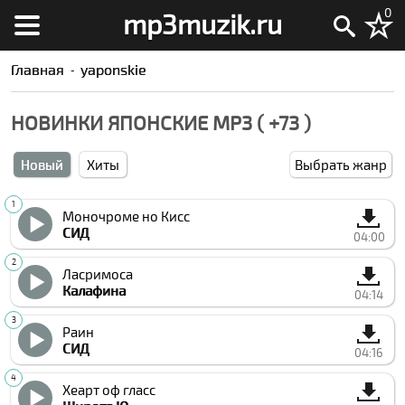
0
mp3muzik.ru
Главная
yaponskie
НОВИНКИ ЯПОНСКИЕ MP3 ( +73 )
Новый
Хиты
Выбрать жанр
Моночроме но Кисс
СИД
04:00
Лаcримоса
Калафина
04:14
Раин
СИД
04:16
Хеарт оф гласс