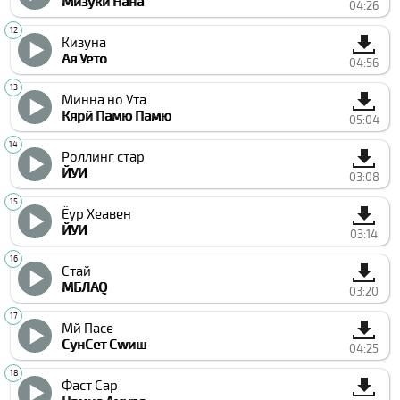
Мизуки Нана
04:26
Кизуна
Ая Уето
04:56
Минна но Ута
Кярй Памю Памю
05:04
Роллинг стар
ЙУИ
03:08
Ёур Хеавен
ЙУИ
03:14
Стай
МБЛАQ
03:20
Мй Паcе
СунСет Сwиш
04:25
Фаст Cар