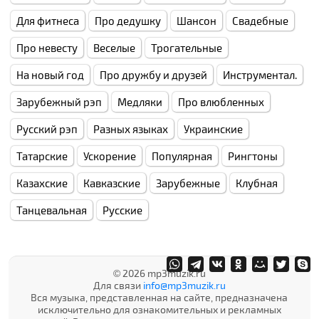
Для фитнеса
Про дедушку
Шансон
Свадебные
Про невесту
Веселые
Трогательные
На новый год
Про дружбу и друзей
Инструментал.
Зарубежный рэп
Медляки
Про влюбленных
Русский рэп
Разных языках
Украинские
Татарские
Ускорение
Популярная
Рингтоны
Казахские
Кавказские
Зарубежные
Клубная
Танцевальная
Русские
© 2026 mp3muzik.ru
Для связи
info@mp3muzik.ru
Вся музыка, представленная на сайте, предназначена
исключительно для ознакомительных и рекламных