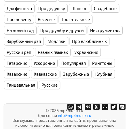
Для фитнеса
Про дедушку
Шансон
Свадебные
Про невесту
Веселые
Трогательные
На новый год
Про дружбу и друзей
Инструментал.
Зарубежный рэп
Медляки
Про влюбленных
Русский рэп
Разных языках
Украинские
Татарские
Ускорение
Популярная
Рингтоны
Казахские
Кавказские
Зарубежные
Клубная
Танцевальная
Русские
© 2026 mp3muzik.ru
Для связи
info@mp3muzik.ru
Вся музыка, представленная на сайте, предназначена
исключительно для ознакомительных и рекламных