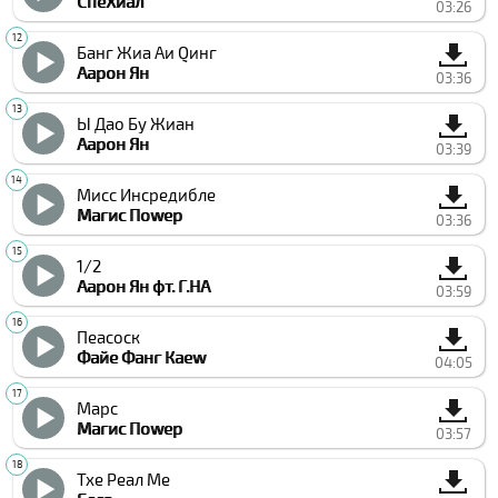
СпеXиал
03:26
Банг Жиа Аи Qинг
Аарон Ян
03:36
Ы Дао Бу Жиан
Аарон Ян
03:39
Мисс Инcредибле
Магиc Поwер
03:36
1/2
Аарон Ян фт. Г.НА
03:59
Пеаcоcк
Файе Фанг Каеw
04:05
Марс
Магиc Поwер
03:57
Тхе Реал Ме