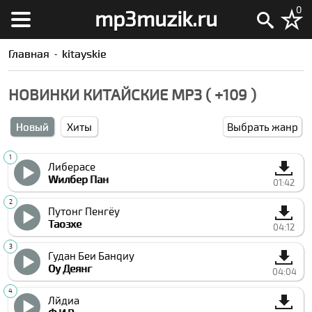
0
mp3muzik.ru
Главная
kitayskie
НОВИНКИ КИТАЙСКИЕ MP3 ( +109 )
Новый
Хиты
Выбрать жанр
Либераcе
Wилбер Пан
01:42
Путонг Пенгёу
Таозхе
04:12
Гудан Беи Банqиу
Оу Деянг
04:04
Лйдиа