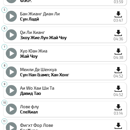
Ф.И.Р.
03:59
Бан Жианг Диан Ли
Сун Ладй
03:47
Qи Ли Xианг
Зхоу Жие Лун Жай Чоу
04:36
Хуо Юан Жиа
Жай Чоу
04:38
Меили Де Шенхуа
Сун Нан &амп; Хан Хонг
04:52
Аи Wо Хаи Ши Та
Давид Тао
04:52
Лове флу
СпеXиал
03:14
Фигхт Фор Лове