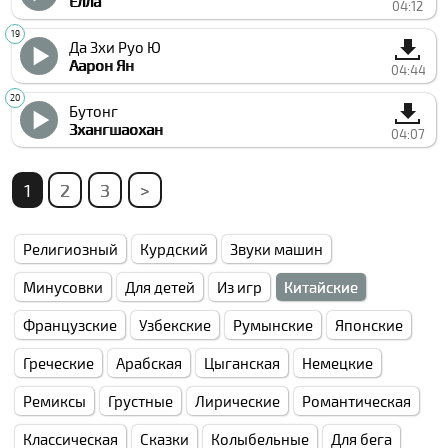
Елла
04:12
Да Зхи Руо Ю
Аарон Ян
04:44
Бутонг
Зхангшаохан
04:07
1
2
3
>
Религиозный
Курдский
Звуки машин
Минусовки
Для детей
Из игр
Китайские
Французские
Узбекские
Румынские
Японские
Греческие
Арабская
Цыганская
Немецкие
Ремиксы
Грустные
Лирические
Романтическая
Классическая
Сказки
Колыбельные
Для бега