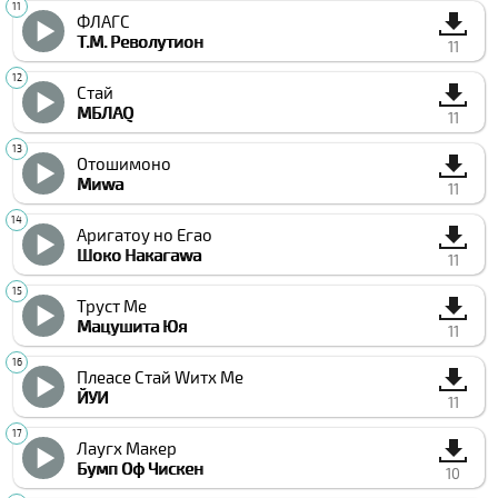
ФЛАГС
Т.М. Револутион
11
Стай
МБЛАQ
11
Отошимоно
Миwа
11
Аригатоу но Егао
Шоко Накагаwа
11
Труст Ме
Мацушита Юя
11
Плеасе Стай Wитх Ме
ЙУИ
11
Лаугх Макер
Бумп Оф Чиcкен
10