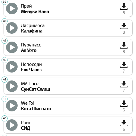
Прай
Мизуки Нана
8
Лаcримоса
Калафина
8
Пуренесс
Ая Уето
8
Непоседй
Еля Чавез
7
Мй Паcе
СунСет Сwиш
7
Wе Го!
Кота Шинзато
6
Раин
СИД
6