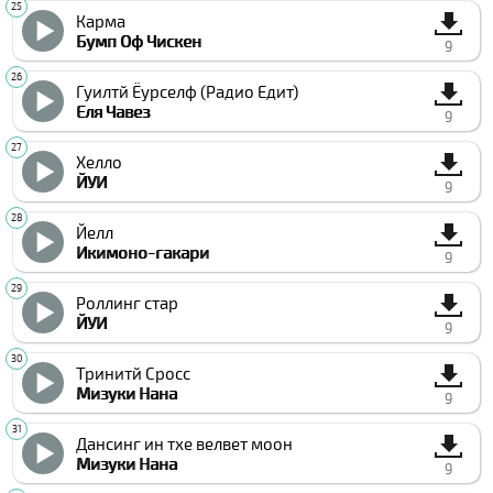
Карма
Бумп Оф Чиcкен
9
Гуилтй Ёурселф (Радио Едит)
Еля Чавез
9
Хелло
ЙУИ
9
Йелл
Икимоно-гакари
9
Роллинг стар
ЙУИ
9
Тринитй Cросс
Мизуки Нана
9
Данcинг ин тхе велвет моон
Мизуки Нана
9