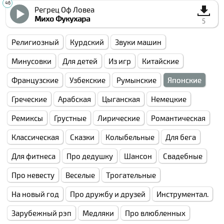
Регрец Оф Ловеа
Михо Фукухара
5
Религиозный
Курдский
Звуки машин
Минусовки
Для детей
Из игр
Китайские
Французские
Узбекские
Румынские
Японские
Греческие
Арабская
Цыганская
Немецкие
Ремиксы
Грустные
Лирические
Романтическая
Классическая
Сказки
Колыбельные
Для бега
Для фитнеса
Про дедушку
Шансон
Свадебные
Про невесту
Веселые
Трогательные
На новый год
Про дружбу и друзей
Инструментал.
Зарубежный рэп
Медляки
Про влюбленных