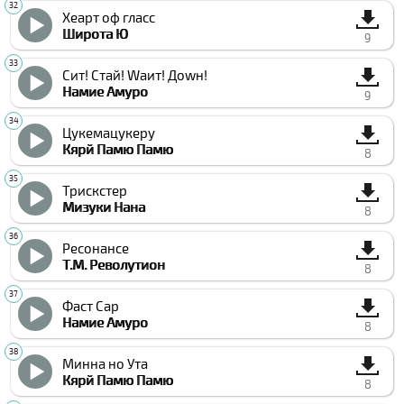
Хеарт оф гласс
Широта Ю
9
Сит! Стай! Wаит! Доwн!
Намие Амуро
9
Цукемацукеру
Кярй Памю Памю
8
Триcкстер
Мизуки Нана
8
Ресонанcе
Т.М. Револутион
8
Фаст Cар
Намие Амуро
8
Минна но Ута
Кярй Памю Памю
8