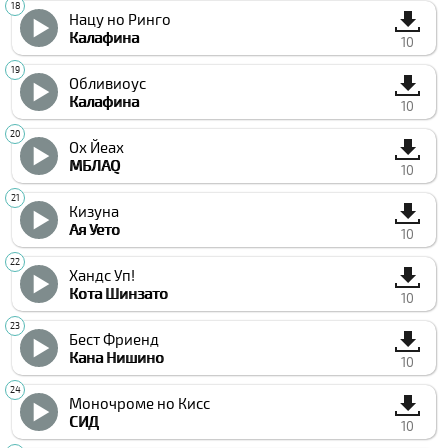
Нацу но Ринго
Калафина
10
Обливиоус
Калафина
10
Ох Йеах
МБЛАQ
10
Кизуна
Ая Уето
10
Хандс Уп!
Кота Шинзато
10
Бест Фриенд
Кана Нишино
10
Моночроме но Кисс
СИД
10