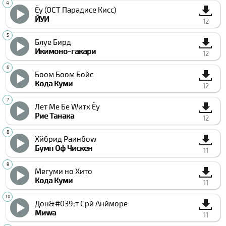
Ёу (ОСТ Парадисе Кисс)
ЙУИ
12
Блуе Бирд
Икимоно-гакари
12
Боом Боом Бойс
Кода Куми
12
Лет Ме Бе Wитх Ёу
Рие Танака
12
Хйбрид Раинбоw
Бумп Оф Чиcкен
11
Мегуми но Хито
Кода Куми
11
Дон&#039;т Cрй Анйморе
Миwа
11