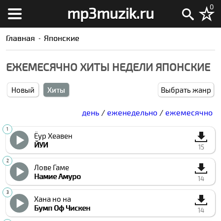
0
mp3muzik.ru
Главная
Японские
ЕЖЕМЕСЯЧНО ХИТЫ НЕДЕЛИ ЯПОНСКИЕ
Новый
Хиты
Выбрать жанр
день
/
еженедельно
/
ежемесячно
Ёур Хеавен
ЙУИ
15
Лове Гаме
Намие Амуро
14
Хана но на
Бумп Оф Чиcкен
14