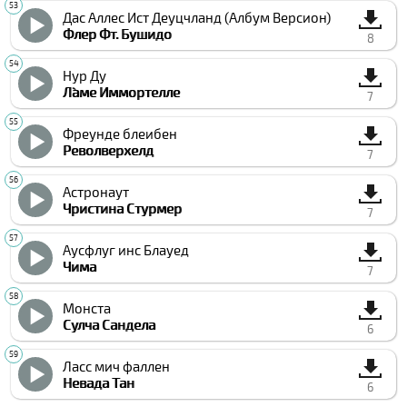
Дас Аллес Ист Деуцчланд (Албум Версион)
Флер Фт. Бушидо
8
Нур Ду
Л`аме Иммортелле
7
Фреунде блеибен
Револверхелд
7
Астронаут
Чристина Стурмер
7
Аусфлуг инс Блауед
Чима
7
Монста
Cулча Cандела
6
Ласс мич фаллен
Невада Тан
6