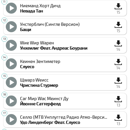
Ниеманд Хорт Дичд
Невада Тан
15
Унстерблич (Сингле Версион)
Бащи
15
Wие Wир Wарен
Унхеилиг Феат. Андреас Боурани
14
Кеинен Зентиметер
Cлуесо
14
Щwарз Wеисс
Чристина Стурмер
14
Саг Мир Wас Меинст Ду
Йвонне Cаттерфелд
13
Cелло (МТВ Унплуггед Радио Атмо-Версион)
Удо Линденберг Феат. Cлуесо
13