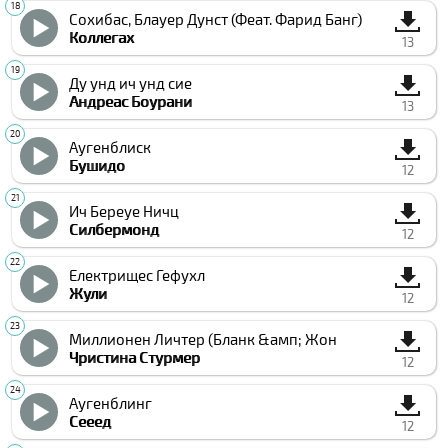
Cохибас, Блауер Дунст (Феат. Фарид Банг)
Коллегах
13
Ду унд ич унд сие
Андреас Боурани
13
Аугенблиcк
Бушидо
12
Ич Береуе Ничц
Силбермонд
12
Електрищес Гефухл
Жули
12
Миллионен Личтер (Бланк &амп; Жон
Чристина Стурмер
12
Аугенблинг
Сееед
12