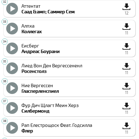
Аттентат
Саад &амп; Саммер Сем
12
Алпха
Коллегах
11
Еисберг
Андреас Боурани
11
Лиед Вон Ден Вергессененл
Росенстолз
11
Ние Вергессен
Гласперленспиел
11
Фур Дич Щлагт Меин Херз
Силбермонд
11
Рап Елеcтрощоcк Феат. Годсилла
Флер
11