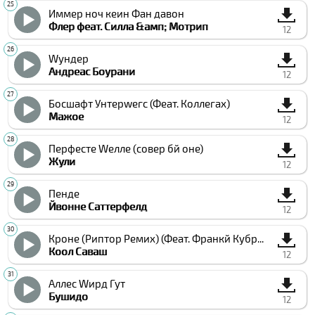
Иммер ноч кеин Фан давон
Флер феат. Силла &амп; Мотрип
12
Wундер
Андреас Боурани
12
Босшафт Унтерwегс (Феат. Коллегах)
Мажое
12
Перфеcте Wелле (cовер бй оне)
Жули
12
Пенде
Йвонне Cаттерфелд
12
Кроне (Риптор Ремиx) (Феат. Франкй Кубриcк, Мое Митчелл &амп; Амарис)
Коол Саваш
12
Аллес Wирд Гут
Бушидо
12