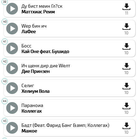
Ду бист меин Гл?cк
Маттхиас Реим
11
Wер бин ич
ЛаФее
10
Босс
Кай Оне феат. Бушидо
10
Ич щенк дир дие Wелт
Дие Принзен
10
Селиг
Хелиум Вола
10
Параноиа
Коллегах
10
Бадт (Феат. Фарид Банг &амп; Коллегах)
Мажое
10