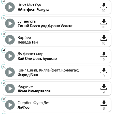
Ничт Мит Еуч
Нйзе феат. Чакуза
10
Зу Гангста
Соннй Блаcк унд Франк Wхите
10
Ворбеи
Невада Тан
10
Ду фехлст мир
Кай Оне феат. Бушидо
9
Кинг &амп; Килла (феат. Коллегах)
Фарид Банг
9
Реqуием
Л`аме Иммортелле
9
Стербен Фуер Дич
ЛаФее
8