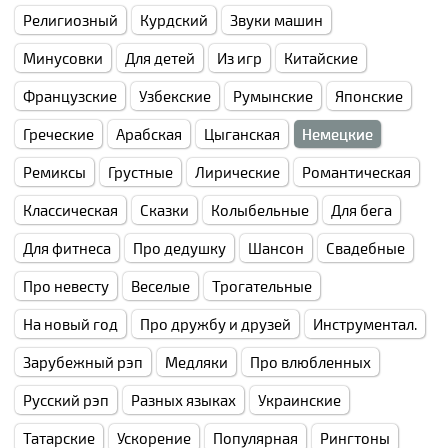
Религиозный
Курдский
Звуки машин
Минусовки
Для детей
Из игр
Китайские
Французские
Узбекские
Румынские
Японские
Греческие
Арабская
Цыганская
Немецкие
Ремиксы
Грустные
Лирические
Романтическая
Классическая
Сказки
Колыбельные
Для бега
Для фитнеса
Про дедушку
Шансон
Свадебные
Про невесту
Веселые
Трогательные
На новый год
Про дружбу и друзей
Инструментал.
Зарубежный рэп
Медляки
Про влюбленных
Русский рэп
Разных языках
Украинские
Татарские
Ускорение
Популярная
Рингтоны