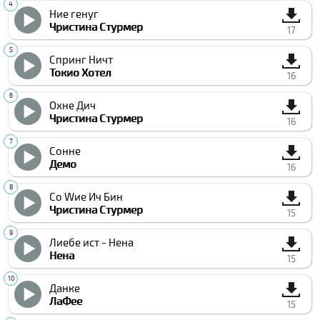
Ние генуг
Чристина Стурмер
17
Спринг Ничт
Токио Хотел
16
Охне Дич
Чристина Стурмер
16
Сонне
Демо
16
Со Wие Ич Бин
Чристина Стурмер
15
Лиебе ист - Нена
Нена
15
Данке
ЛаФее
15