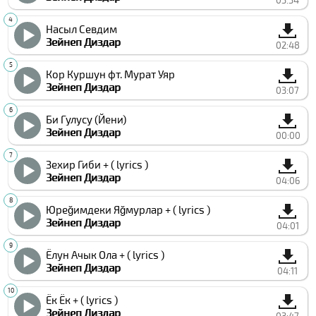
03:34
Насыл Севдим
Зейнеп Диздар
02:48
Кор Куршун фт. Мурат Уяр
Зейнеп Диздар
03:07
Би Гулусу (Йени)
Зейнеп Диздар
00:00
Зехир Гиби + ( lyrics )
Зейнеп Диздар
04:06
Юреğимдеки Яğмурлар + ( lyrics )
Зейнеп Диздар
04:01
Ёлун Ачык Ола + ( lyrics )
Зейнеп Диздар
04:11
Ёк Ёк + ( lyrics )
Зейнеп Диздар