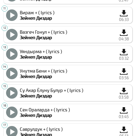
03:47
Вираж + ( lyrics )
Зейнеп Диздар
06:33
Вазгеч Гонул + ( lyrics )
Зейнеп Диздар
04:38
Уяндырма + ( lyrics )
Зейнеп Диздар
03:32
Унутма Бени + ( lyrics )
Зейнеп Диздар
03:56
Су Акар Ёлуну Булур + ( lyrics )
Зейнеп Диздар
03:58
Сен Ораларда + ( lyrics )
Зейнеп Диздар
03:45
Саврулдук + ( lyrics )
Зейнеп Диздар