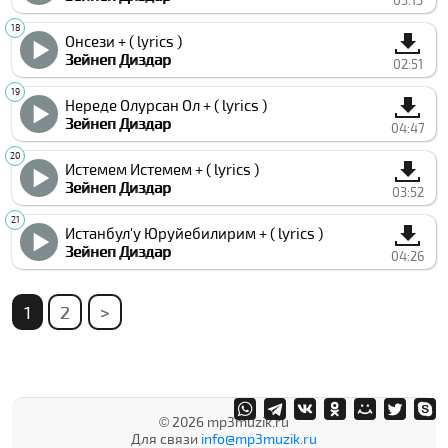
05:13
Онсези + ( lyrics )
Зейнеп Диздар
02:51
Нереде Олурсан Ол + ( lyrics )
Зейнеп Диздар
04:47
Истемем Истемем + ( lyrics )
Зейнеп Диздар
03:52
Истанбул'у Юруйебилирим + ( lyrics )
Зейнеп Диздар
04:26
1
2
>
© 2026 mp3muzik.ru
Для связи
info@mp3muzik.ru