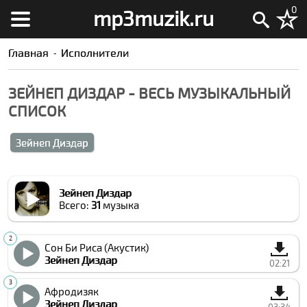
0
mp3muzik.ru
Главная
Исполнители
ЗЕЙНЕП ДИЗДАР - ВЕСЬ МУЗЫКАЛЬНЫЙ
СПИСОК
Зейнеп Диздар
Зейнеп Диздар
Всего:
31
музыка
Сон Би Риcа (Акустик)
Зейнеп Диздар
02:21
Афродизяк
Зейнеп Диздар