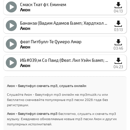
Смаcк Тхат фт. Еминем
Акон
04:13
Бананза (Вадим Адамов &амп; Хардпхол Ремиx Радио Едит)
Акон
03:13
феат Питбулл-Те Qуиеро Амар
Акон
03:46
И&#039;м Со Паид (Феат. Лил Уэйн &амп; Ёунг Жеезй)
Акон
04:23
Акон - Беаутифул скачать mp3, слушать онлайн
Слушайте Акон - Беаутифул mp3 онлайн на mp3muzik.ru или
бесплатно скачивайте популярные mp3 песни 2026 года без
регистрации.
Акон - Беаутифул скачать mp3
бесплатно, слушать и скачать mp3
музыку. Ежедневно обновляемые новые mp3 песни Акон и других
популярных исполнителей.