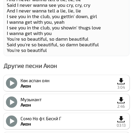
Said I never wanna see you cry, cry, cry
And I never wanna tell a lie, lie, lie
I see you in the club, you gettin' down, girl
I wanna get with you, yeah
I see you in the club, you showin' thugs love
I wanna get with you
You're so beautiful, so damn beautiful
Said you're so beautiful, so damn beautiful
You're so beautiful
Другие песни Акон
Көк аспан оян
Акон
3:04
Музыкант
Акон
2:46
Cомо Но фт. Беcкй Г
Акон
03:13