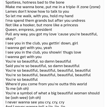
Spotless, hotness bad to the bone
Make me wanna bone, put me in a triple-X zone (zone)
Lames don't know how to talk to you
So let me walk, with you, hold my hand
I'ma spend them grands but after you undress
Not like a hooker, but more like a princess
Queen, empress, president
Pull any way, you got my love 'cause you're beautiful,
okay?
I see you in the club, you gettin' down, girl
I wanna get with you, yeah
I see you in the club, you showin' thugs love
I wanna get with you
You're so beautiful, so damn beautiful
Said you're so beautiful, so damn beautiful
You're so beautiful, beautiful, beautiful, beautiful
You're so beautiful, beautiful, beautiful, beautiful
You're so beautiful
Where'd you come from you're outta this world
To me (oh oh)
You're a symbol of what a big beautiful woman should
be (ooh wee) (oh oh)
I never wanna see you cry, cry, cry
And I never wanna tell a lie, lie, lie