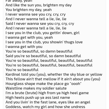
Far away, yeah
And like the sun you, brighten my day
You brighten my day, yeah
I never wanna see you cry, cry, cry
And I never wanna tell a lie, lie, lie
Said I never wanna see you cry, cry, cry
And I never wanna tell a lie, lie, lie
I see you in the club, you gettin' down, girl
I wanna get with you, yeah
I see you in the club, you showin' thugs love
I wanna get with you
You're so beautiful, so damn beautiful
Said you're so beautiful, so damn beautiful
You're so beautiful, beautiful, beautiful, beautiful
You're so beautiful, beautiful, beautiful, beautiful
You're so beautiful
Kardinal told you (you), whether the sky blue or yellow
This fellow ain't that mellow if it ain't about you (you)
Hourglass shape make the place go "oooh"
Waistline makes my soldier salute
I'm a brute (brute) high from ya high heel game
High heels push up ya ass last name
And you livin' in the fast lane, eyes like an angel
Goddess, watch my girl and how she undress