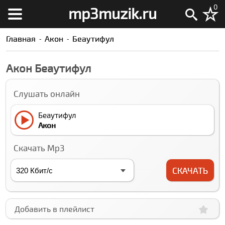
0
mp3muzik.ru
Главная
Акон
Беаутифул
Акон Беаутифул
Слушать онлайн
Беаутифул
Акон
Скачать Mp3
СКАЧАТЬ
Добавить в плейлист