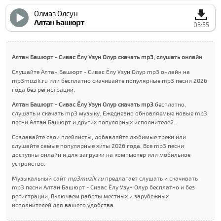
Олмаз Олсун
Алтан Башюрт
03:55
Алтан Башюрт - Сивас Ёлу Узун Олур скачать mp3, слушать онлайн
Слушайте Алтан Башюрт - Сивас Ёлу Узун Олур mp3 онлайн на
mp3muzik.ru или бесплатно скачивайте популярные mp3 песни 2026
года без регистрации.
Алтан Башюрт - Сивас Ёлу Узун Олур скачать mp3
бесплатно,
слушать и скачать mp3 музыку. Ежедневно обновляемые новые mp3
песни Алтан Башюрт и других популярных исполнителей.
Создавайте свои плейлисты, добавляйте любимые треки или
слушайте самые популярные хиты 2026 года. Все mp3 песни
доступны онлайн и для загрузки на компьютер или мобильное
устройство.
Музыкальный сайт
mp3muzik.ru
предлагает слушать и скачивать
mp3 песни Алтан Башюрт - Сивас Ёлу Узун Олур бесплатно и без
регистрации. Включаем работы местных и зарубежных
исполнителей для вашего удобства.