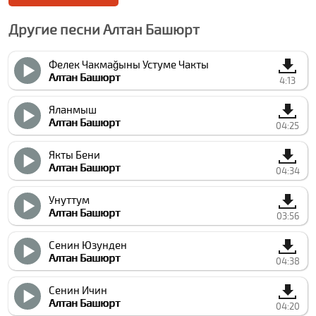
Другие песни Алтан Башюрт
Фелек Чакмаğыны Устуме Чакты
Алтан Башюрт
4:13
Яланмыш
Алтан Башюрт
04:25
Якты Бени
Алтан Башюрт
04:34
Унуттум
Алтан Башюрт
03:56
Сенин Юзунден
Алтан Башюрт
04:38
Сенин Ичин
Алтан Башюрт
04:20