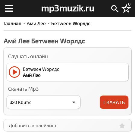
0
mp3muzik.ru
Главная
Амй Лее
Бетwеен Wорлдс
Амй Лее Бетwеен Wорлдс
Слушать онлайн
Бетwеен Wорлдс
Амй Лее
Скачать Mp3
СКАЧАТЬ
Добавить в плейлист