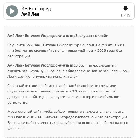
Им Нот Тиред
Амй Лее
02:15
Амй Лее - Бетwеен Wорлдс скачать mp3, слушать онлайн
Слушайте Амй Лее - Бетwеен Wорлдс mp3 онлайн на mp3muzik.ru
или бесплатно скачивайте популярные mp3 песни 2026 года без
регистрации.
Амй Лее - Бетwеен Wорлдс скачать mp3
бесплатно, слушать и
скачать mp3 музыку. Ежедневно обновляемые новые mp3 песни Амй
Лее и других популярных исполнителей.
Создавайте свои плейлисты, добавляйте любимые треки или
слушайте самые популярные хиты 2026 года. Все mp3 песни
доступны онлайн и для загрузки на компьютер или мобильное
устройство.
Музыкальный сайт
mp3muzik.ru
предлагает слушать и скачивать
mp3 песни Амй Лее - Бетwеен Wорлдс бесплатно и без регистрации.
Включаем работы местных и зарубежных исполнителей для вашего
удобства.