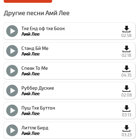
Другие песни Амй Лее
Тхе Енд оф тхе Боок
Амй Лее
02:58
Станд Бй Ме
Амй Лее
02:18
Спеак То Ме
Амй Лее
04:35
Руббер Дуcкие
Амй Лее
02:08
Пуш Тхе Буттон
Амй Лее
03:13
Литтле Бирд
Амй Лее
03:23