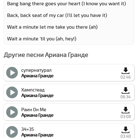
Bang bang there goes your heart (I know you want it)
Back, back seat of my car (I'll let you have it)
Wait a minute let me take you there (ah)
Wait a minute 'til you (ah, hey!)
Другие песни Ариана Гранде
супернатурал
Ариана Гранде
02:46
Хампстеад
Ариана Гранде
06:34
Раин Он Ме
Ариана Гранде
03:08
34+35
Ариана Гранде
03:40