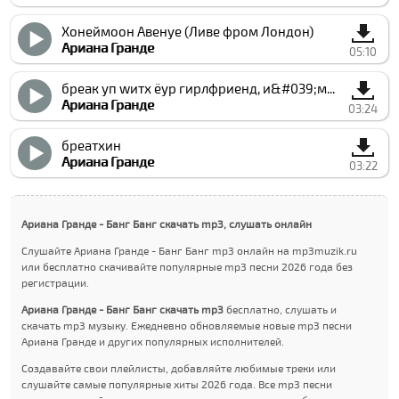
Хонеймоон Авенуе (Ливе фром Лондон)
Ариана Гранде
05:10
бреак уп wитх ёур гирлфриенд, и&#039;м боред
Ариана Гранде
03:24
бреатхин
Ариана Гранде
03:22
Ариана Гранде - Банг Банг скачать mp3, слушать онлайн
Слушайте Ариана Гранде - Банг Банг mp3 онлайн на mp3muzik.ru
или бесплатно скачивайте популярные mp3 песни 2026 года без
регистрации.
Ариана Гранде - Банг Банг скачать mp3
бесплатно, слушать и
скачать mp3 музыку. Ежедневно обновляемые новые mp3 песни
Ариана Гранде и других популярных исполнителей.
Создавайте свои плейлисты, добавляйте любимые треки или
слушайте самые популярные хиты 2026 года. Все mp3 песни