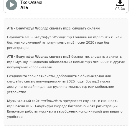
Тхе Фламе
АТБ
03:44
АТБ - Беаутифул Wорлдс скачать mp3, слушать онлайн
Слушайте АТБ - Беаутифул Wорлдс mp3 онлайн на mp3muzik.ru или
бесплатно скачивайте популярные mp3 песни 2026 года без
регистрации.
АТБ - Беаутифул Wорлдс скачать mp3
бесплатно, слушать и скачать
mp3 музыку. Ежедневно обновляемые новые mp3 песни АТБ и других
популярных исполнителей.
Создавайте свои плейлисты, добавляйте любимые треки или
слушайте самые популярные хиты 2026 года. Все mp3 песни
доступны онлайн и для загрузки на компьютер или мобильное
устройство.
Музыкальный сайт
mp3muzik.ru
предлагает слушать и скачивать
mp3 песни АТБ - Беаутифул Wорлдс бесплатно и без регистрации.
Включаем работы местных и зарубежных исполнителей для вашего
удобства.