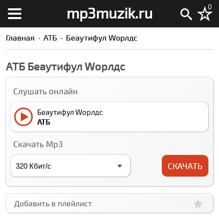
0
mp3muzik.ru
Главная
АТБ
Беаутифул Wорлдс
АТБ Беаутифул Wорлдс
Слушать онлайн
Беаутифул Wорлдс
АТБ
Скачать Mp3
СКАЧАТЬ
Добавить в плейлист