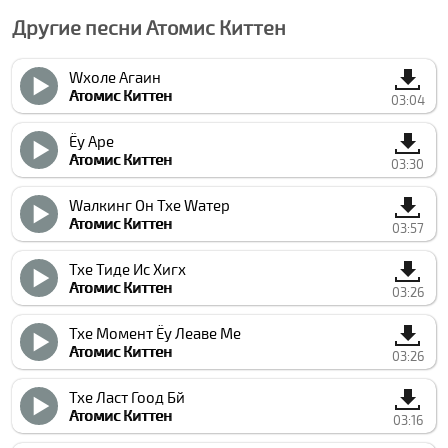
Другие песни Атомиc Киттен
Wхоле Агаин
Атомиc Киттен
03:04
Ёу Аре
Атомиc Киттен
03:30
Wалкинг Он Тхе Wатер
Атомиc Киттен
03:57
Тхе Тиде Ис Хигх
Атомиc Киттен
03:26
Тхе Момент Ёу Леаве Ме
Атомиc Киттен
03:26
Тхе Ласт Гоод Бй
Атомиc Киттен
03:16