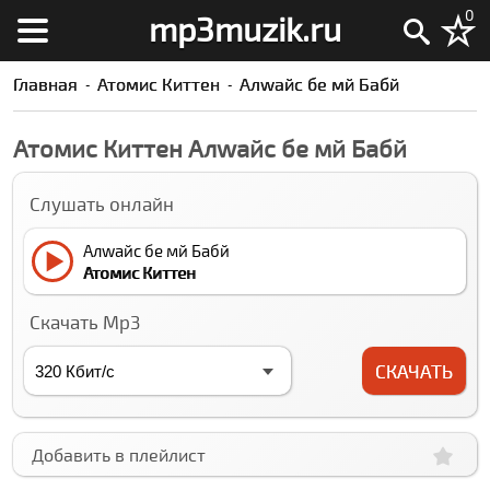
0
mp3muzik.ru
Главная
Атомиc Киттен
Алwайс бе мй Бабй
Атомиc Киттен Алwайс бе мй Бабй
Слушать онлайн
Алwайс бе мй Бабй
Атомиc Киттен
Скачать Mp3
СКАЧАТЬ
Добавить в плейлист