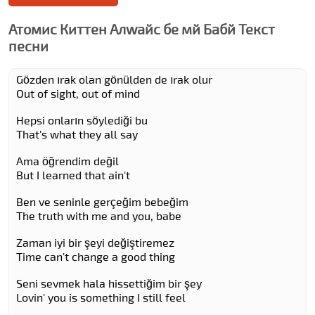
Атомиc Киттен Алwайс бе мй Бабй Текст
песни
Gözden ırak olan gönülden de ırak olur
Out of sight, out of mind
Hepsi onların söylediği bu
That's what they all say
Ama öğrendim değil
But I learned that ain't
Ben ve seninle gerçeğim bebeğim
The truth with me and you, babe
Zaman iyi bir şeyi değiştiremez
Time can't change a good thing
Seni sevmek hala hissettiğim bir şey
Lovin' you is something I still feel