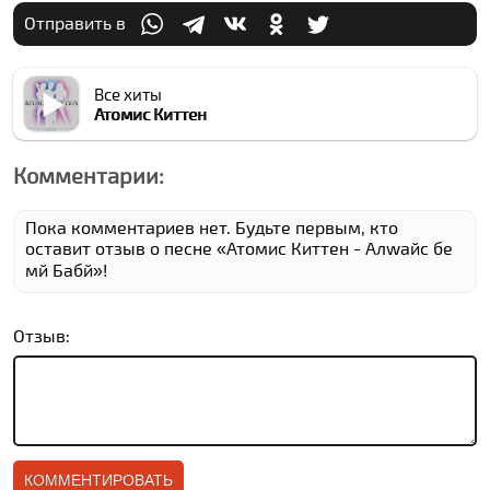
Отправить в
Все хиты
Атомиc Киттен
Комментарии:
Пока комментариев нет. Будьте первым, кто
оставит отзыв о песне «Атомиc Киттен - Алwайс бе
мй Бабй»!
Отзыв: