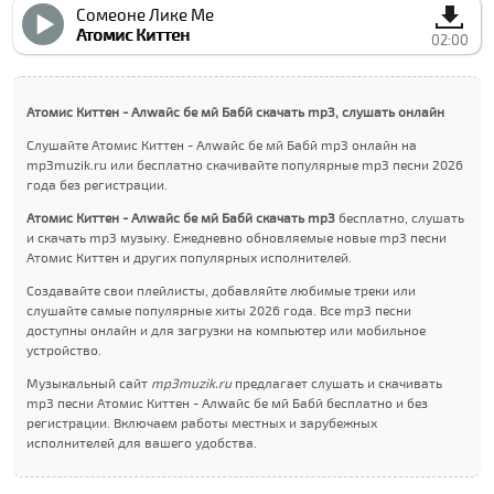
Сомеоне Лике Ме
Атомиc Киттен
02:00
Атомиc Киттен - Алwайс бе мй Бабй скачать mp3, слушать онлайн
Слушайте Атомиc Киттен - Алwайс бе мй Бабй mp3 онлайн на
mp3muzik.ru или бесплатно скачивайте популярные mp3 песни 2026
года без регистрации.
Атомиc Киттен - Алwайс бе мй Бабй скачать mp3
бесплатно, слушать
и скачать mp3 музыку. Ежедневно обновляемые новые mp3 песни
Атомиc Киттен и других популярных исполнителей.
Создавайте свои плейлисты, добавляйте любимые треки или
слушайте самые популярные хиты 2026 года. Все mp3 песни
доступны онлайн и для загрузки на компьютер или мобильное
устройство.
Музыкальный сайт
mp3muzik.ru
предлагает слушать и скачивать
mp3 песни Атомиc Киттен - Алwайс бе мй Бабй бесплатно и без
регистрации. Включаем работы местных и зарубежных
исполнителей для вашего удобства.