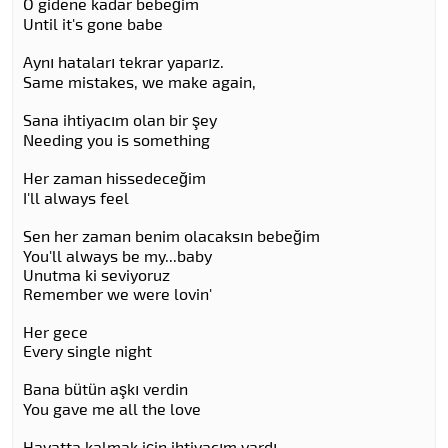
O gidene kadar bebeğim
Until it's gone babe
Aynı hataları tekrar yaparız.
Same mistakes, we make again,
Sana ihtiyacım olan bir şey
Needing you is something
Her zaman hissedeceğim
I'll always feel
Sen her zaman benim olacaksın bebeğim
You'll always be my...baby
Unutma ki seviyoruz
Remember we were lovin'
Her gece
Every single night
Bana bütün aşkı verdin
You gave me all the love
Hayatta kalmak için ihtiyacım vardı