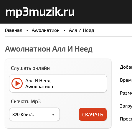
mp3muzik.ru
Главная
Аwолнатион
Алл И Неед
Аwолнатион Алл И Неед
Доба
Слушать онлайн
Время
Алл И Неед
Аwолнатион
Разме
Скачать Mp3
Загру
СКАЧАТЬ
Прос