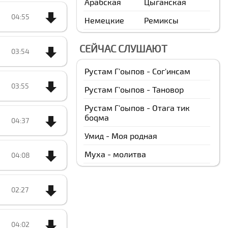
Арабская
Цыганская
04:55
Немецкие
Ремиксы
СЕЙЧАС СЛУШАЮТ
03:54
Рустам Г'оыпов - Сог'инсам
03:55
Рустам Г'оыпов - Тановор
Рустам Г'оыпов - Отага тик
боqма
04:37
Умид - Моя родная
Муха - молитва
04:08
02:27
04:02