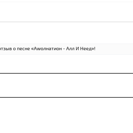
отзыв о песне «Аwолнатион - Алл И Неед»!