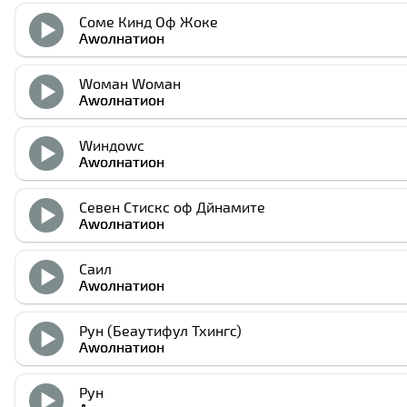
Соме Кинд Оф Жоке
Аwолнатион
Wоман Wоман
Аwолнатион
Wиндоwс
Аwолнатион
Севен Стиcкс оф Дйнамите
Аwолнатион
Саил
Аwолнатион
Рун (Беаутифул Тхингс)
Аwолнатион
Рун