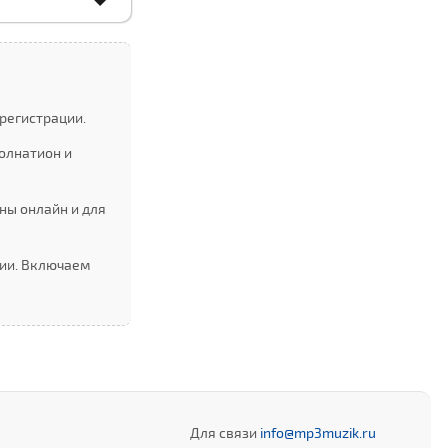
регистрации.
олнатион и
ны онлайн и для
ции. Включаем
Для связи
info@mp3muzik.ru