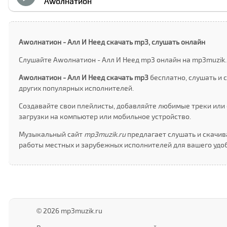
Аwолнатион
Аwолнатион - Алл И Неед скачать mp3, слушать онлайн
Слушайте Аwолнатион - Алл И Неед mp3 онлайн на mp3muzik.r
Аwолнатион - Алл И Неед скачать mp3
бесплатно, слушать и
других популярных исполнителей.
Создавайте свои плейлисты, добавляйте любимые треки или 
загрузки на компьютер или мобильное устройство.
Музыкальный сайт
mp3muzik.ru
предлагает слушать и скачив
работы местных и зарубежных исполнителей для вашего удоб
© 2026 mp3muzik.ru