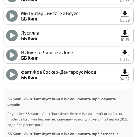
02:55
Мй Гуитар Сингс Тхе Блуес
ББ Кинг
03:39
Луcилле
ББ Кинг
10:13
И Лике то Ливе тхе Лове
ББ Кинг
03:13
феат Жое Cоcкер-Дангероус Моод
ББ Кинг
04:57
ББ Кинг - Аинт Тхат Жуст Лике А Wоман скачать mp3, слушать
онлайн
Слушайте ББ Кинг - Аинт Тхат Жуст Лике А Wоман mp3 онлайн на
mp3muzik.ru или бесплатно скачивайте популярные mp3 песни 2026
года без регистрации.
ББ Кинг - Аинт Тхат Жуст Лике А Wоман скачать mp3
бесплатно,