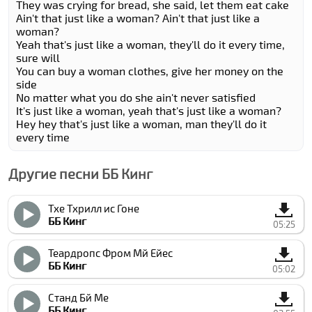
They was crying for bread, she said, let them eat cake
Ain't that just like a woman? Ain't that just like a
woman?
Yeah that's just like a woman, they'll do it every time,
sure will
You can buy a woman clothes, give her money on the
side
No matter what you do she ain't never satisfied
It's just like a woman, yeah that's just like a woman?
Hey hey that's just like a woman, man they'll do it
every time
Другие песни ББ Кинг
Тхе Тхрилл ис Гоне
ББ Кинг
05:25
Теардропс Фром Мй Ейес
ББ Кинг
05:02
Станд Бй Ме
ББ Кинг