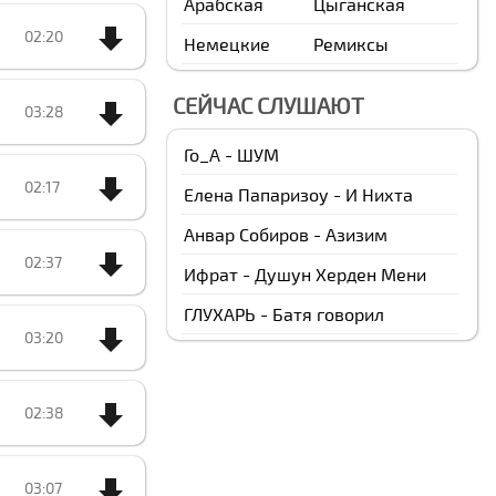
Арабская
Цыганская
02:20
Немецкие
Ремиксы
СЕЙЧАС СЛУШАЮТ
03:28
Го_А - ШУМ
02:17
Елена Папаризоу - И Нихта
Анвар Собиров - Азизим
02:37
Ифрат - Душун Херден Мени
ГЛУХАРЬ - Батя говорил
03:20
02:38
03:07