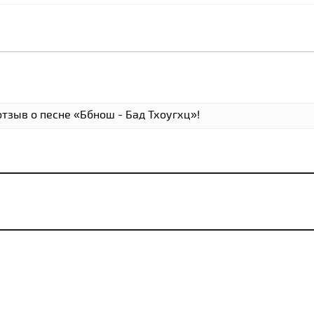
тзыв о песне «Ббнош - Бад Тхоугхц»!