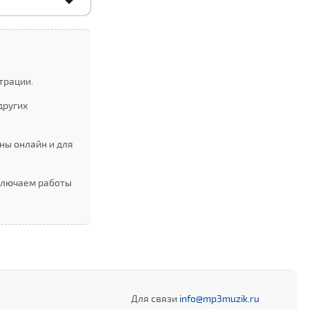
трации.
других
ны онлайн и для
Включаем работы
Для связи
info@mp3muzik.ru