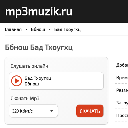
mp3muzik.ru
Главная
Ббнош
Бад Тхоугхц
Ббнош Бад Тхоугхц
Доба
Слушать онлайн
Время
Бад Тхоугхц
Ббнош
Разме
Скачать Mp3
Загру
СКАЧАТЬ
Прос