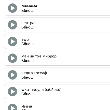
Мемеме
Ббнош
лентра
Ббнош
тwо
Ббнош
ман ин тхе миррор
Ббнош
хелп херселф
Ббнош
wхат wоулд бабй до?
Ббнош
Имма