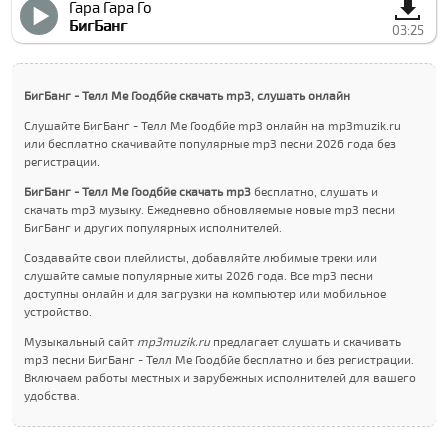
Гара Гара Го
БигБанг
03:25
БигБанг - Телл Ме Гоодбйе скачать mp3, слушать онлайн
Слушайте БигБанг - Телл Ме Гоодбйе mp3 онлайн на mp3muzik.ru
или бесплатно скачивайте популярные mp3 песни 2026 года без
регистрации.
БигБанг - Телл Ме Гоодбйе скачать mp3
бесплатно, слушать и
скачать mp3 музыку. Ежедневно обновляемые новые mp3 песни
БигБанг и других популярных исполнителей.
Создавайте свои плейлисты, добавляйте любимые треки или
слушайте самые популярные хиты 2026 года. Все mp3 песни
доступны онлайн и для загрузки на компьютер или мобильное
устройство.
Музыкальный сайт
mp3muzik.ru
предлагает слушать и скачивать
mp3 песни БигБанг - Телл Ме Гоодбйе бесплатно и без регистрации.
Включаем работы местных и зарубежных исполнителей для вашего
удобства.