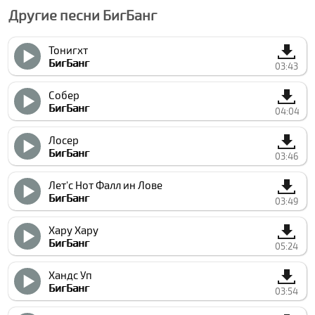
Другие песни БигБанг
Тонигхт
БигБанг
03:43
Собер
БигБанг
04:04
Лосер
БигБанг
03:46
Лет'с Нот Фалл ин Лове
БигБанг
03:49
Хару Хару
БигБанг
05:24
Хандс Уп
БигБанг
03:54