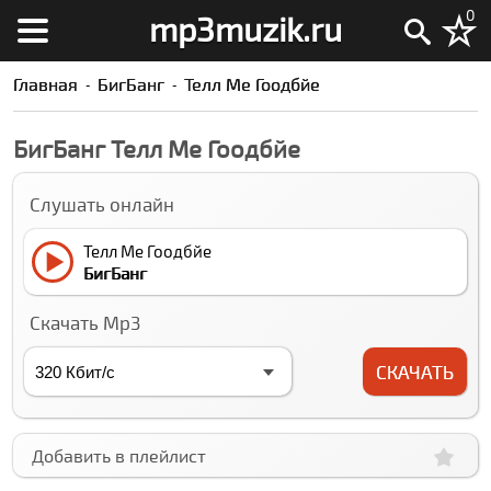
0
mp3muzik.ru
Главная
БигБанг
Телл Ме Гоодбйе
БигБанг Телл Ме Гоодбйе
Слушать онлайн
Телл Ме Гоодбйе
БигБанг
Скачать Mp3
СКАЧАТЬ
Добавить в плейлист