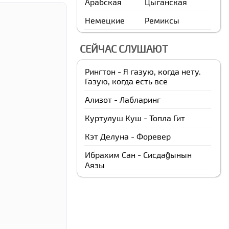
Арабская
Цыганская
Немецкие
Ремиксы
СЕЙЧАС СЛУШАЮТ
Рингтон - Я газую, когда нету.
Газую, когда есть всё
Ализот - Лабларинг
Куртулуш Куш - Топла Гит
Кэт Делуна - Форевер
Ибрахим Cан - Сисдаğынын
Аязы