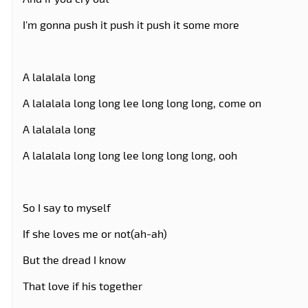
I'm gonna push it push it push it some more
A lalalala long
A lalalala long long lee long long long, come on
A lalalala long
A lalalala long long lee long long long, ooh
So I say to myself
If she loves me or not(ah-ah)
But the dread I know
That love if his together