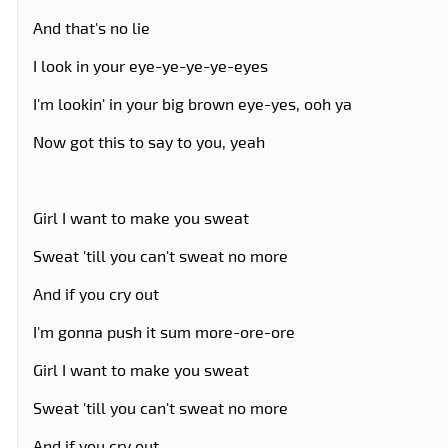
And that's no lie
I look in your eye-ye-ye-ye-eyes
I'm lookin' in your big brown eye-yes, ooh ya
Now got this to say to you, yeah
Girl I want to make you sweat
Sweat 'till you can't sweat no more
And if you cry out
I'm gonna push it sum more-ore-ore
Girl I want to make you sweat
Sweat 'till you can't sweat no more
And if you cry out