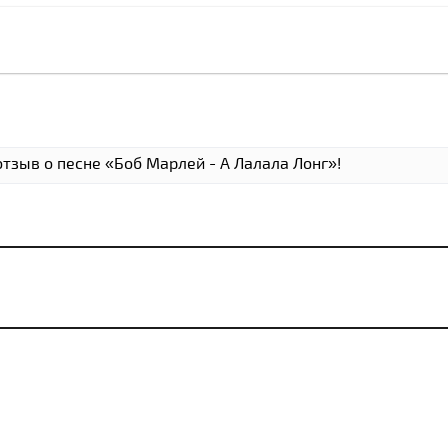
тзыв о песне «Боб Марлей - А Лалала Лонг»!