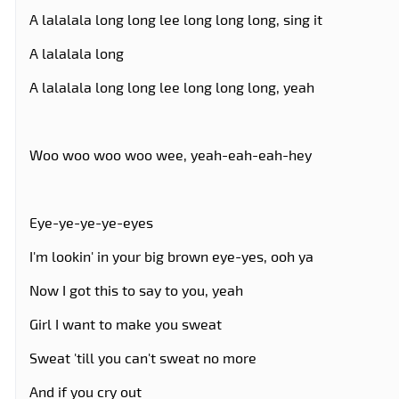
A lalalala long long lee long long long, sing it
A lalalala long
A lalalala long long lee long long long, yeah
Woo woo woo woo wee, yeah-eah-eah-hey
Eye-ye-ye-ye-eyes
I'm lookin' in your big brown eye-yes, ooh ya
Now I got this to say to you, yeah
Girl I want to make you sweat
Sweat 'till you can't sweat no more
And if you cry out