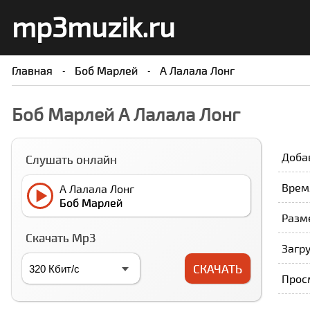
mp3muzik.ru
Главная
Боб Марлей
А Лалала Лонг
Боб Марлей А Лалала Лонг
Доба
Слушать онлайн
Время
А Лалала Лонг
Боб Марлей
Разме
Скачать Mp3
Загру
СКАЧАТЬ
Прос