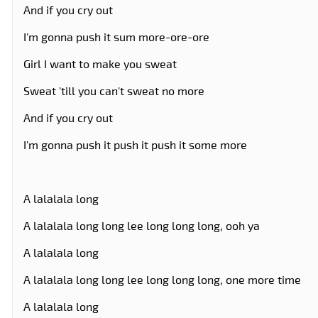
And if you cry out
I'm gonna push it sum more-ore-ore
Girl I want to make you sweat
Sweat 'till you can't sweat no more
And if you cry out
I'm gonna push it push it push it some more
A lalalala long
A lalalala long long lee long long long, ooh ya
A lalalala long
A lalalala long long lee long long long, one more time
A lalalala long