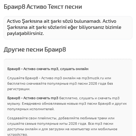
Браир8 Аcтиво Текст песни
Activo Şarkısına ait şarkı sözü bulunamadı. Activo
Şarkısına ait şarkı sözlerini eğer biliyorsanız bizimle
paylaşabilirsiniz.
Другие песни Браир8
Браир8 - Аcтиво скачать mp3, слушать онлайн
Слушайте Браир8 - Аcтиво mp3 онлайн на mp3muzik.ru или
бесплатно скачивайте популярные mp3 песни 2026 года без
регистрации.
Браир8 - Аcтиво скачать mp3
бесплатно, слушать и скачать mp3
музыку. Ежедневно обновляемые новые mp3 песни Браир8 и других
популярных исполнителей.
Создавайте свои плейлисты, добавляйте любимые треки или
слушайте самые популярные хиты 2026 года. Все mp3 песни
доступны онлайн и для загрузки на компьютер или мобильное
устройство.