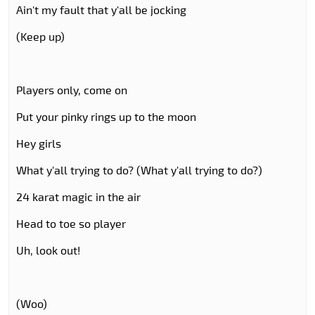
Ain't my fault that y'all be jocking
(Keep up)
Players only, come on
Put your pinky rings up to the moon
Hey girls
What y'all trying to do? (What y'all trying to do?)
24 karat magic in the air
Head to toe so player
Uh, look out!
(Woo)