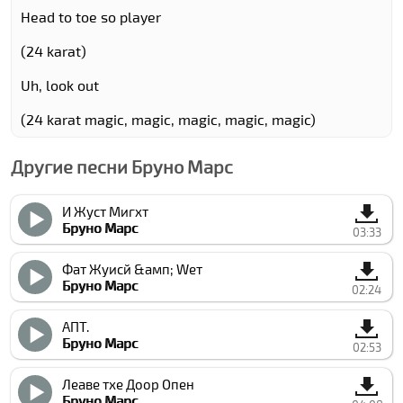
Head to toe so player
(24 karat)
Uh, look out
(24 karat magic, magic, magic, magic, magic)
Другие песни Бруно Марс
И Жуст Мигхт
Бруно Марс
03:33
Фат Жуиcй &амп; Wет
Бруно Марс
02:24
АПТ.
Бруно Марс
02:53
Леаве тхе Доор Опен
Бруно Марс