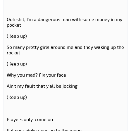
Ooh shit, I'm a dangerous man with some money in my
pocket
(Keep up)
So many pretty girls around me and they waking up the
rocket
(Keep up)
Why you mad? Fix your face
Ain't my fault that y'all be jocking
(Keep up)
Players only, come on
Put your pinky rings up to the moon