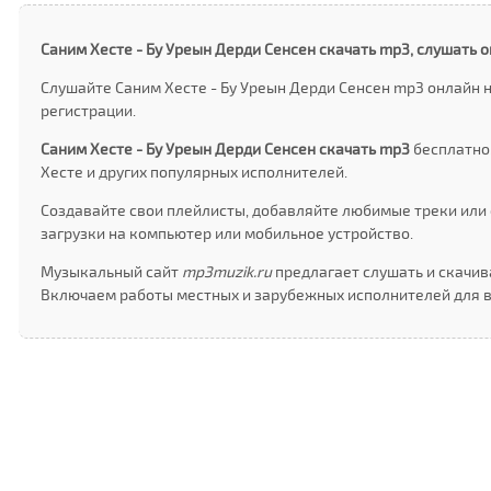
Cаним Xесте - Бу Уреын Дерди Сенсен скачать mp3, слушать 
Слушайте Cаним Xесте - Бу Уреын Дерди Сенсен mp3 онлайн н
регистрации.
Cаним Xесте - Бу Уреын Дерди Сенсен скачать mp3
бесплатно,
Xесте и других популярных исполнителей.
Создавайте свои плейлисты, добавляйте любимые треки или 
загрузки на компьютер или мобильное устройство.
Музыкальный сайт
mp3muzik.ru
предлагает слушать и скачива
Включаем работы местных и зарубежных исполнителей для в