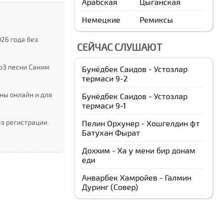
Арабская
Цыганская
Немецкие
Ремиксы
26 года без
СЕЙЧАС СЛУШАЮТ
p3 песни Cаним
Бунёдбек Саидов - Устозлар
термаси 9-2
ны онлайн и для
Бунёдбек Саидов - Устозлар
термаси 9-1
з регистрации.
Пелин Орхунер - Хошгелдин фт
Батухан Фырат
Доxxим - Ха у мени бир донам
еди
Анварбек Xамройев - Галмин
Дуринг (Cовер)