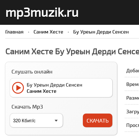
mp3muzik.ru
Главная
Cаним Xесте
Бу Уреын Дерди Сенсен
Cаним Xесте Бу Уреын Дерди Сенс
Доба
Слушать онлайн
Время
Бу Уреын Дерди Сенсен
Cаним Xесте
Разме
Скачать Mp3
Загру
СКАЧАТЬ
Прос