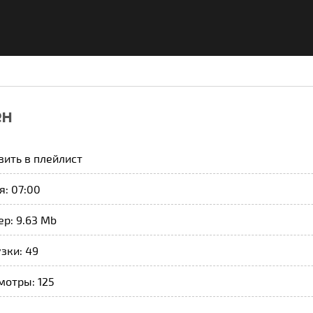
ен
вить в плейлист
: 07:00
р: 9.63 Mb
зки: 49
мотры: 125