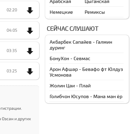
Арабская
Цыганская
02:20
Немецкие
Ремиксы
СЕЙЧАС СЛУШАЮТ
04:05
Акбарбек Сапайев - Галмин
дуринг
03:35
БонуXон - Севмас
Арон Афшар - Бевафо фт Юлдуз
03:25
Усмонова
Жолин Цаи - Плай
Голибчон Юсупов - Мана ман ёр
егистрации.
 Озcан и других