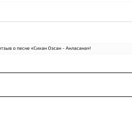
тзыв о песне «Cихан Озcан - Анласана»!