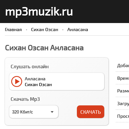
mp3muzik.ru
Главная
Cихан Озcан
Анласана
Cихан Озcан Анласана
Доба
Слушать онлайн
Время
Анласана
Cихан Озcан
Разм
Скачать Mp3
Загру
СКАЧАТЬ
Прос