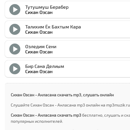
Тутушмуш Берабер
Cихан Озcан
Талихим Ёк Бахтым Кара
Cихан Озcан
Озледим Сени
Cихан Озcан
Бир Сана Делиым
Cихан Озcан
Cихан Озcан - Анласана скачать mp3, слушать онлайн
Слушайте Cихан Озcан - Анласана mp3 онлайн на mp3muzik.ru
Cихан Озcан - Анласана скачать mp3
бесплатно, слушать и ск
популярных исполнителей.