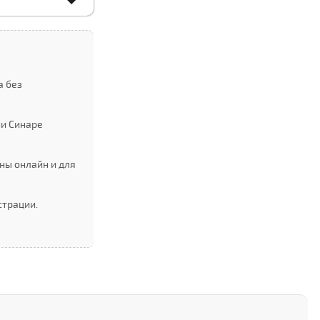
а без
ни Cинаре
ны онлайн и для
страции.