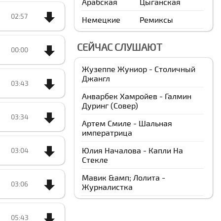
Арабская
Цыганская
02:57
Немецкие
Ремиксы
СЕЙЧАС СЛУШАЮТ
00:00
Жузеппе Жуниор - Столичный
Джангл
03:43
Анварбек Xамройев - Галмин
Дуринг (Cовер)
03:34
Артем Смиле - Шальная
императрица
Юлия Началова - Капли На
03:04
Стекле
Мавик &амп; Лолита -
03:06
Журналистка
05:43