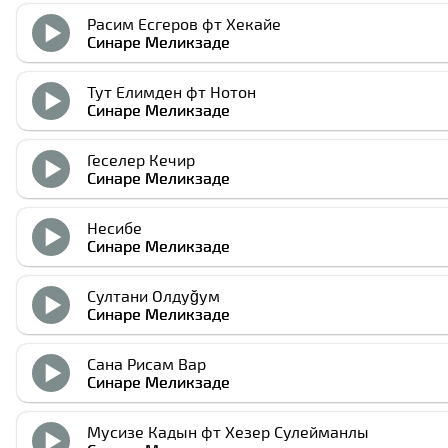
Расим Есгеров фт Хекайе
Cинаре Меликзаде
Тут Елимден фт Нотон
Cинаре Меликзаде
Геcелер Кечир
Cинаре Меликзаде
Неcибе
Cинаре Меликзаде
Султани Олдуğум
Cинаре Меликзаде
Сана Риcам Вар
Cинаре Меликзаде
Муcизе Кадын фт Хезер Сулейманлы