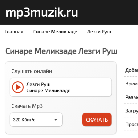
mp3muzik.ru
Главная
Cинаре Меликзаде
Лезги Руш
Cинаре Меликзаде Лезги Руш
Доба
Слушать онлайн
Врем
Лезги Руш
Cинаре Меликзаде
Разме
Скачать Mp3
Загру
СКАЧАТЬ
Прос