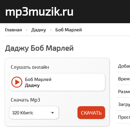
mp3muzik.ru
Главная
Даджу
Боб Марлей
Даджу Боб Марлей
Доба
Слушать онлайн
Время
Боб Марлей
Даджу
Разме
Скачать Mp3
Загру
СКАЧАТЬ
Прос