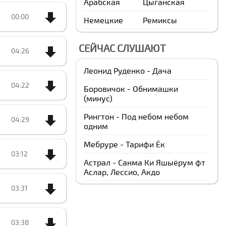
Арабская
Цыганская
00:00
Немецкие
Ремиксы
СЕЙЧАС СЛУШАЮТ
04:26
Леонид Руденко - Дача
04:22
Боровичок - Обнимашки
(минус)
Рингтон - Под небом небом
04:29
одним
Мебруре - Тарифи Ёк
03:12
Астрал - Санма Ки Яшыёрум фт
Аслар, Лессио, Акдо
03:31
03:38