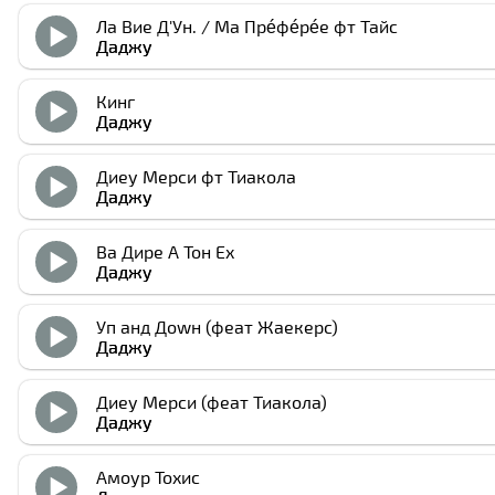
Ла Вие Д'Ун. / Ма Прéфéрéе фт Тайc
Даджу
Кинг
Даджу
Диеу Мерcи фт Тиакола
Даджу
Ва Дире А Тон Еx
Даджу
Уп анд Доwн (феат Жаекерс)
Даджу
Диеу Мерcи (феат Тиакола)
Даджу
Амоур Тоxиc