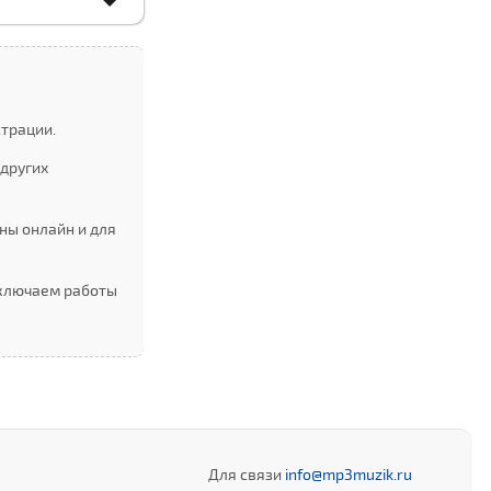
страции.
других
ны онлайн и для
Включаем работы
Для связи
info@mp3muzik.ru