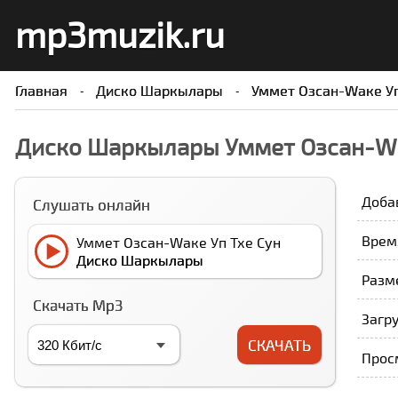
mp3muzik.ru
Главная
Диско Шаркылары
Уммет Озcан-Wаке Уп
Диско Шаркылары Уммет Озcан-Wа
Доба
Слушать онлайн
Время
Уммет Озcан-Wаке Уп Тхе Сун
Диско Шаркылары
Разме
Скачать Mp3
Загру
СКАЧАТЬ
Прос