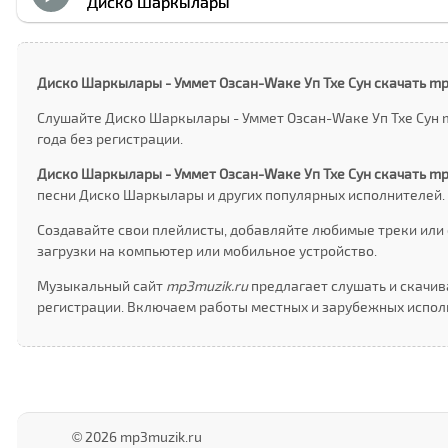
Диско Шаркылары
Диско Шаркылары - Уммет Озcан-Wаке Уп Тхе Сун скачать mp
Слушайте Диско Шаркылары - Уммет Озcан-Wаке Уп Тхе Сун m
года без регистрации.
Диско Шаркылары - Уммет Озcан-Wаке Уп Тхе Сун скачать m
песни Диско Шаркылары и других популярных исполнителей.
Создавайте свои плейлисты, добавляйте любимые треки или 
загрузки на компьютер или мобильное устройство.
Музыкальный сайт
mp3muzik.ru
предлагает слушать и скачив
регистрации. Включаем работы местных и зарубежных исполн
© 2026 mp3muzik.ru