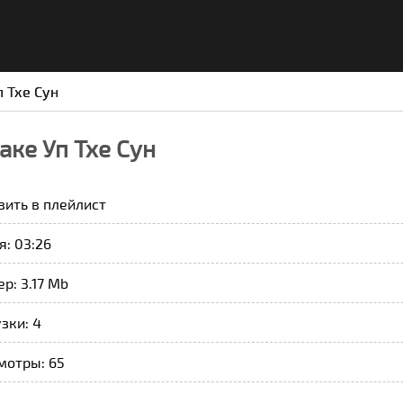
 Тхе Сун
ке Уп Тхе Сун
вить в плейлист
: 03:26
р: 3.17 Mb
зки: 4
мотры: 65