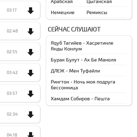
Арабская
Цыганская
03:17
Немецкие
Ремиксы
СЕЙЧАС СЛУШАЮТ
02:48
Яqуб Тагийев - Хасретинле
Янды Конлум
02:55
Бурак Булут - Ах Бе Маноля
ДЛЕЖ - Мен Туфайли
03:42
Рингтон - Ночь моя подруга
бессонница
03:57
Xамдам Собиров - Пешта
02:34
04:18