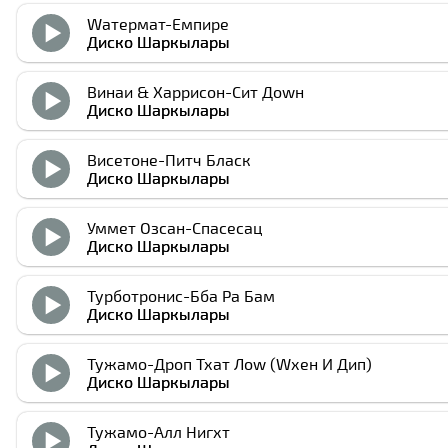
Wатермат-Емпире
Диско Шаркылары
Винаи & Харрисон-Сит Доwн
Диско Шаркылары
Виcетоне-Питч Блаcк
Диско Шаркылары
Уммет Озcан-Спаcеcац
Диско Шаркылары
Турботрониc-Бба Ра Бам
Диско Шаркылары
Тужамо-Дроп Тхат Лоw (Wхен И Дип)
Диско Шаркылары
Тужамо-Алл Нигхт