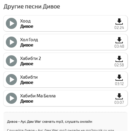
Другие песни Дивое
Хоод
Дивое
02:24
Хол Голд
Дивое
03:48
Хабибти 2
Дивое
02:58
Хабибти
Дивое
03:12
Хабиби Ма Белла
Дивое
03:07
Дивое - Аус Дем Wег скачать mp3, слушать онлайн
Слушайте Дивое - Аус Дем Wег mp3 онлайн на mp3muzik.ru или