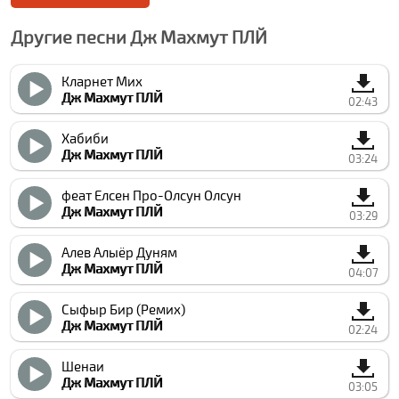
Другие песни Дж Махмут ПЛЙ
Кларнет Миx
Дж Махмут ПЛЙ
02:43
Хабиби
Дж Махмут ПЛЙ
03:24
феат Елсен Про-Олсун Олсун
Дж Махмут ПЛЙ
03:29
Алев Алыёр Дуням
Дж Махмут ПЛЙ
04:07
Сыфыр Бир (Ремиx)
Дж Махмут ПЛЙ
02:24
Шенаи
Дж Махмут ПЛЙ
03:05