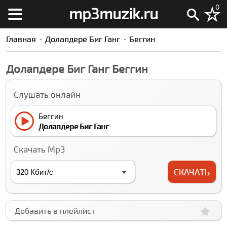
0
mp3muzik.ru
Главная
Долапдере Биг Ганг
Беггин
Долапдере Биг Ганг Беггин
Слушать онлайн
Беггин
Долапдере Биг Ганг
Скачать Mp3
СКАЧАТЬ
Добавить в плейлист