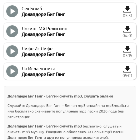
Сеx Бомб
Долапдере Биг Ганг
05:31
Лосинг Мй Религион
Долапдере Биг Ганг
04:01
Лифе Ис Лифе
Долапдере Биг Ганг
03:15
Ла Исла Бонита
Долапдере Биг Ганг
05:01
Долапдере Биг Ганг - Беггин скачать mp3, слушать онлайн
Слушайте Долапдере Биг Ганг - Беггин mp3 онлайн на mp3muzik.ru
или бесплатно скачивайте популярные mp3 песни 2026 года без
регистрации.
Долапдере Биг Ганг - Беггин скачать mp3
бесплатно, слушать и
скачать mp3 музыку. Ежедневно обновляемые новые mp3 песни
Долапдере Биг Ганг и других популярных исполнителей.