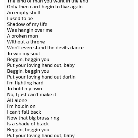
The kind of man you want in the end
Only then can I begin to live again
An empty shell
I used to be
Shadow of my life
Was hangin over me
A broken man
Without a throne
Won't even stand the devils dance
To win my soul
Beggin, beggin you
Put your loving hand out, baby
Beggin, beggin you
Put your loving hand out darlin
I'm fighting hard
To hold my own
No, I just can't make it
All alone
I'm holdin on
I can't fall back
Now that big brass ring
Is a shade of black
Beggin, beggin you
Put your loving hand out, baby