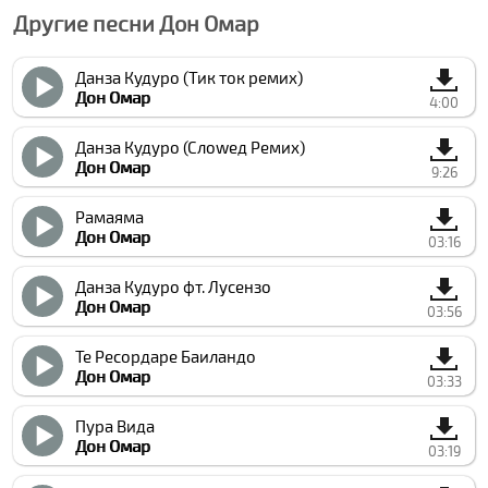
Другие песни Дон Омар
Данза Кудуро (Тик ток ремиx)
Дон Омар
4:00
Данза Кудуро (Слоwед Ремиx)
Дон Омар
9:26
Рамаяма
Дон Омар
03:16
Данза Кудуро фт. Луcензо
Дон Омар
03:56
Те Реcордаре Баиландо
Дон Омар
03:33
Пура Вида
Дон Омар
03:19