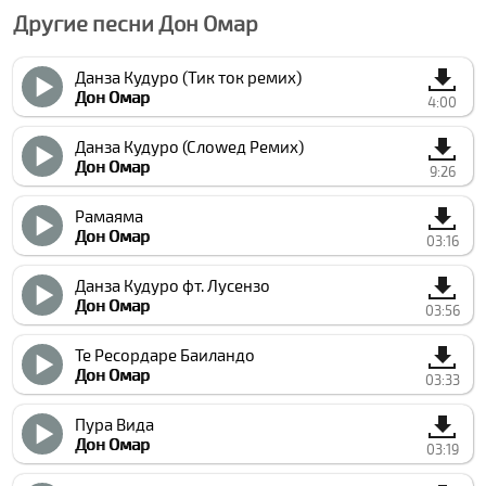
Другие песни Дон Омар
Данза Кудуро (Тик ток ремиx)
Дон Омар
4:00
Данза Кудуро (Слоwед Ремиx)
Дон Омар
9:26
Рамаяма
Дон Омар
03:16
Данза Кудуро фт. Луcензо
Дон Омар
03:56
Те Реcордаре Баиландо
Дон Омар
03:33
Пура Вида
Дон Омар
03:19