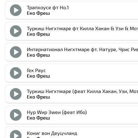
Трапхоусе фт Но.1
Еко Фреш
Туркиш Нигхтмаре фт Килла Хакан & Узи & Мо
Еко Фреш
Интернатионал Нигхтмаре фт. Натуре, Чрис Рив
Еко Фреш
Гех Раус
Еко Фреш
Туркиш Нигхтмаре (феат Килла Хакан, Узи, Мот
Еко Фреш
Нур Wир Зwеи (феат Ибо)
Еко Фреш
Кониг вон Деуцчланд