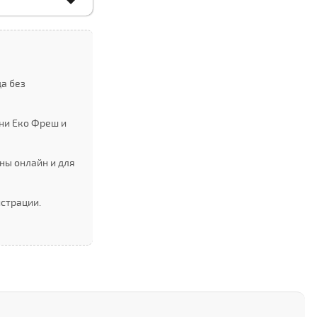
а без
ни Еко Фреш и
ны онлайн и для
истрации.