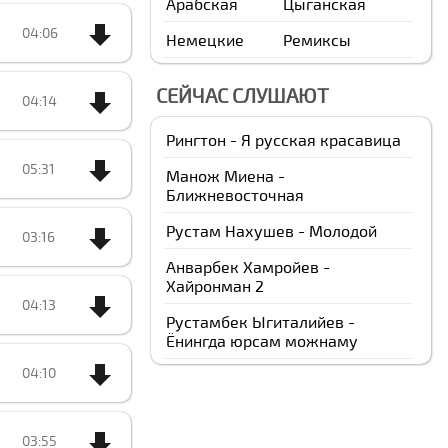
Арабская
Цыганская
04:06
Немецкие
Ремиксы
СЕЙЧАС СЛУШАЮТ
04:14
Рингтон - Я русская красавица
05:31
Манож Миена -
Ближневосточная
Рустам Нахушев - Молодой
03:16
Анварбек Xамройев -
Хайронман 2
04:13
Рустамбек Ыгиталийев -
️Ёнингда юрсам можнаму
04:10
03:55