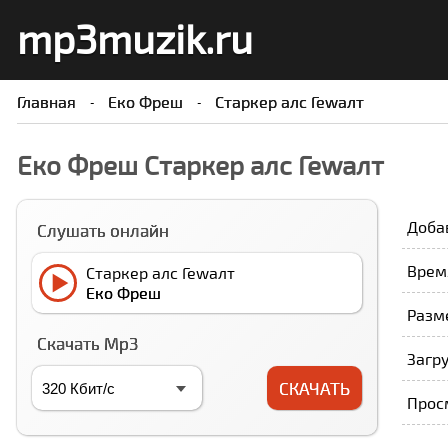
mp3muzik.ru
Главная
Еко Фреш
Старкер алс Геwалт
Еко Фреш Старкер алс Геwалт
Доба
Слушать онлайн
Время
Старкер алс Геwалт
Еко Фреш
Разм
Скачать Mp3
Загру
СКАЧАТЬ
Прос