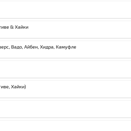
тиве & Хайки
ерс, Вадо, Айбен, Хидра, Камуфле
иве, Хайки)