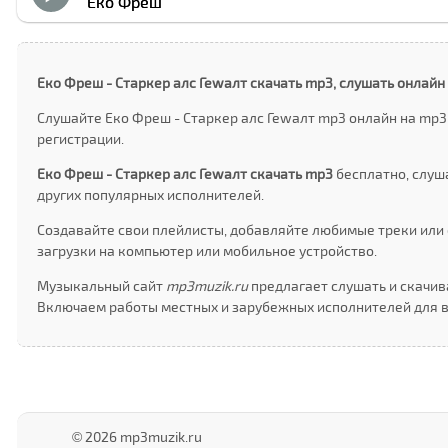
Еко Фреш
Еко Фреш - Старкер алс Геwалт скачать mp3, слушать онлайн
Слушайте Еко Фреш - Старкер алс Геwалт mp3 онлайн на mp3
регистрации.
Еко Фреш - Старкер алс Геwалт скачать mp3
бесплатно, слуш
других популярных исполнителей.
Создавайте свои плейлисты, добавляйте любимые треки или 
загрузки на компьютер или мобильное устройство.
Музыкальный сайт
mp3muzik.ru
предлагает слушать и скачива
Включаем работы местных и зарубежных исполнителей для в
© 2026 mp3muzik.ru