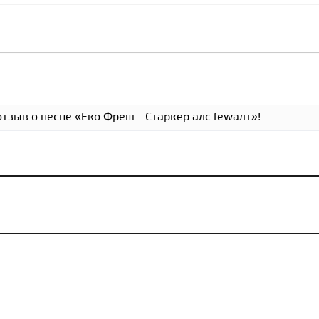
тзыв о песне «Еко Фреш - Старкер алс Геwалт»!