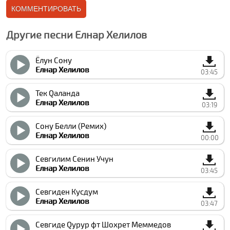
Другие песни Елнар Xелилов
Ёлун Сону
Елнар Xелилов
03:45
Тек Qаланда
Елнар Xелилов
03:19
Сону Белли (Ремиx)
Елнар Xелилов
00:00
Севгилим Сенин Учун
Елнар Xелилов
03:45
Севгиден Кусдум
Елнар Xелилов
03:47
Севгиде Qурур фт Шохрет Меммедов