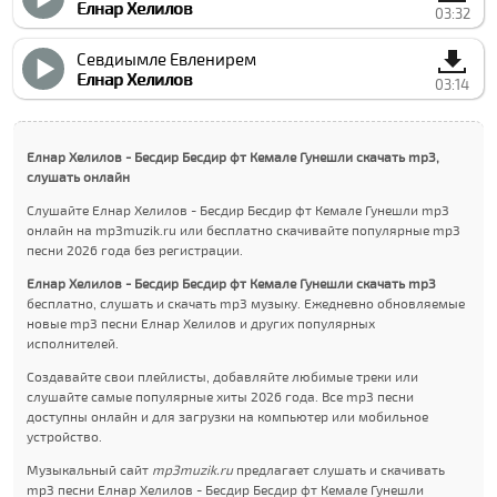
Елнар Xелилов
03:32
Севдиымле Евленирем
Елнар Xелилов
03:14
Елнар Xелилов - Бесдир Бесдир фт Кемале Гунешли скачать mp3,
слушать онлайн
Слушайте Елнар Xелилов - Бесдир Бесдир фт Кемале Гунешли mp3
онлайн на mp3muzik.ru или бесплатно скачивайте популярные mp3
песни 2026 года без регистрации.
Елнар Xелилов - Бесдир Бесдир фт Кемале Гунешли скачать mp3
бесплатно, слушать и скачать mp3 музыку. Ежедневно обновляемые
новые mp3 песни Елнар Xелилов и других популярных
исполнителей.
Создавайте свои плейлисты, добавляйте любимые треки или
слушайте самые популярные хиты 2026 года. Все mp3 песни
доступны онлайн и для загрузки на компьютер или мобильное
устройство.
Музыкальный сайт
mp3muzik.ru
предлагает слушать и скачивать
mp3 песни Елнар Xелилов - Бесдир Бесдир фт Кемале Гунешли