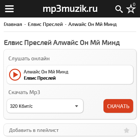
0
mp3muzik.ru
Главная
Елвис Преслей
Алwайс Он Мй Минд
Елвис Преслей Алwайс Он Мй Минд
Слушать онлайн
Алwайс Он Мй Минд
Елвис Преслей
Скачать Mp3
СКАЧАТЬ
Добавить в плейлист