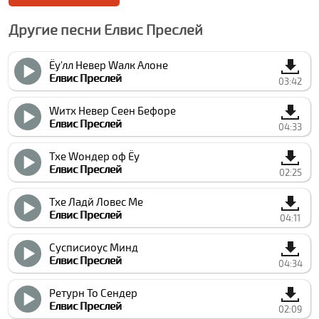
Другие песни Елвис Преслей
Ёу'лл Невер Wалк Алоне
Елвис Преслей
03:42
Wитх Невер Сеен Бефоре
Елвис Преслей
04:33
Тхе Wондер оф Ёу
Елвис Преслей
02:25
Тхе Ладй Ловес Ме
Елвис Преслей
04:11
Суспиcиоус Минд
Елвис Преслей
04:34
Ретурн То Сендер
Елвис Преслей
02:09