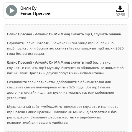
Онлй Ёу
Елвис Преслей
02:36
Елвис Преслей - Алwайс Он Мй Минд скачать mp3, слушать онлайн
Слушайте Елвис Преслей - Алwайс Он Мй Минд mp3 онлайн на
mp3muzik.ru или бесплатно скачивайте популярные mp3 песни 2026
года без регистрации.
Елвис Преслей - Алwайс Он Мй Минд скачать mp3
бесплатно,
слушать и скачать mp3 музыку. Ежедневно обновляемые новые mp3
песни Елвис Преслей и других популярных исполнителей.
Создавайте свои плейлисты, добавляйте любимые треки или
слушайте самые популярные хиты 2026 года. Все mp3 песни
доступны онлайн и для загрузки на компьютер или мобильное
устройство.
Музыкальный сайт
mp3muzik.ru
предлагает слушать и скачивать
mp3 песни Елвис Преслей - Алwайс Он Мй Минд бесплатно и без
регистрации. Включаем работы местных и зарубежных
исполнителей для вашего удобства.