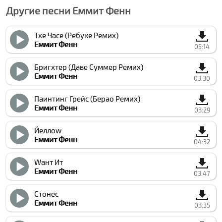
Другие песни Еммит Фенн
Тхе Часе (Ребуке Ремиx)
Еммит Фенн
05:14
Бригхтер (Даве Суммер Ремиx)
Еммит Фенн
03:30
Паинтинг Грейс (Берао Ремиx)
Еммит Фенн
03:29
Йеллоw
Еммит Фенн
04:32
Wант Ит
Еммит Фенн
03:47
Стонес
Еммит Фенн
03:35