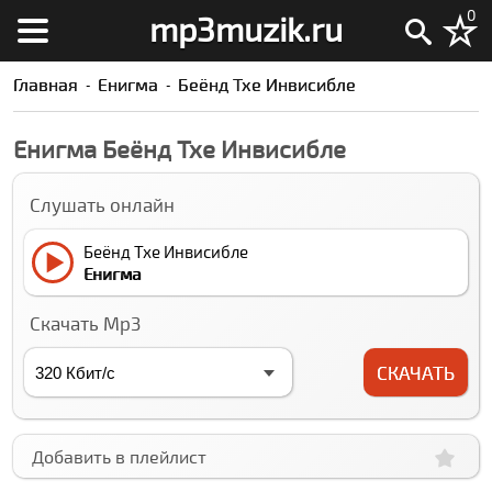
0
mp3muzik.ru
Главная
Енигма
Беёнд Тхе Инвисибле
Енигма Беёнд Тхе Инвисибле
Слушать онлайн
Беёнд Тхе Инвисибле
Енигма
Скачать Mp3
СКАЧАТЬ
Добавить в плейлист