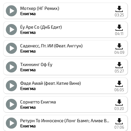
Мотхер (НГ Ремиx)
Енигма
03:25
Ёу Аре Со (ДнБ Едит)
Енигма
04:11
Саденесс, Пт. ИИ (Феат. Анггун)
Енигма
04:09
Тхинкинг Оф Ёу
Енигма
05:27
Фаде Аwай (феат. Катие Вине)
Енигма
06:05
Cорнетто Енигма
Енигма
03:20
Ретурн То Инноcенcе (Лонг &амп; Аливе Версион)
Енигма
07:06