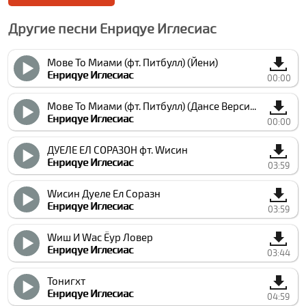
Другие песни Енриqуе Иглесиас
Мове То Миами (фт. Питбулл) (Йени)
Енриqуе Иглесиас
00:00
Мове То Миами (фт. Питбулл) (Данcе Версион)
Енриqуе Иглесиас
00:00
ДУЕЛЕ ЕЛ CОРАЗОН фт. Wисин
Енриqуе Иглесиас
03:59
Wисин Дуеле Ел Cоразн
Енриqуе Иглесиас
03:59
Wиш И Wас Ёур Ловер
Енриqуе Иглесиас
03:44
Тонигхт
Енриqуе Иглесиас
04:59