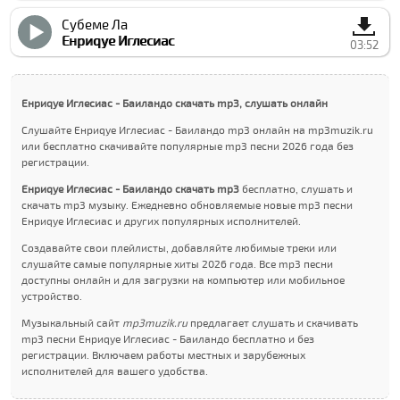
Субеме Ла
Енриqуе Иглесиас
03:52
Енриqуе Иглесиас - Баиландо скачать mp3, слушать онлайн
Слушайте Енриqуе Иглесиас - Баиландо mp3 онлайн на mp3muzik.ru
или бесплатно скачивайте популярные mp3 песни 2026 года без
регистрации.
Енриqуе Иглесиас - Баиландо скачать mp3
бесплатно, слушать и
скачать mp3 музыку. Ежедневно обновляемые новые mp3 песни
Енриqуе Иглесиас и других популярных исполнителей.
Создавайте свои плейлисты, добавляйте любимые треки или
слушайте самые популярные хиты 2026 года. Все mp3 песни
доступны онлайн и для загрузки на компьютер или мобильное
устройство.
Музыкальный сайт
mp3muzik.ru
предлагает слушать и скачивать
mp3 песни Енриqуе Иглесиас - Баиландо бесплатно и без
регистрации. Включаем работы местных и зарубежных
исполнителей для вашего удобства.