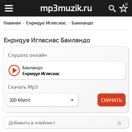
0
mp3muzik.ru
Главная
Енриqуе Иглесиас
Баиландо
Енриqуе Иглесиас Баиландо
Слушать онлайн
Баиландо
Енриqуе Иглесиас
Скачать Mp3
СКАЧАТЬ
Добавить в плейлист