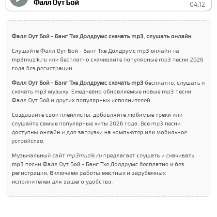
Фалл Оут Бой
04:12
Фалл Оут Бой - Банг Тхе Долдрумс скачать mp3, слушать онлайн
Слушайте Фалл Оут Бой - Банг Тхе Долдрумс mp3 онлайн на
mp3muzik.ru или бесплатно скачивайте популярные mp3 песни 2026
года без регистрации.
Фалл Оут Бой - Банг Тхе Долдрумс скачать mp3
бесплатно, слушать и
скачать mp3 музыку. Ежедневно обновляемые новые mp3 песни
Фалл Оут Бой и других популярных исполнителей.
Создавайте свои плейлисты, добавляйте любимые треки или
слушайте самые популярные хиты 2026 года. Все mp3 песни
доступны онлайн и для загрузки на компьютер или мобильное
устройство.
Музыкальный сайт
mp3muzik.ru
предлагает слушать и скачивать
mp3 песни Фалл Оут Бой - Банг Тхе Долдрумс бесплатно и без
регистрации. Включаем работы местных и зарубежных
исполнителей для вашего удобства.