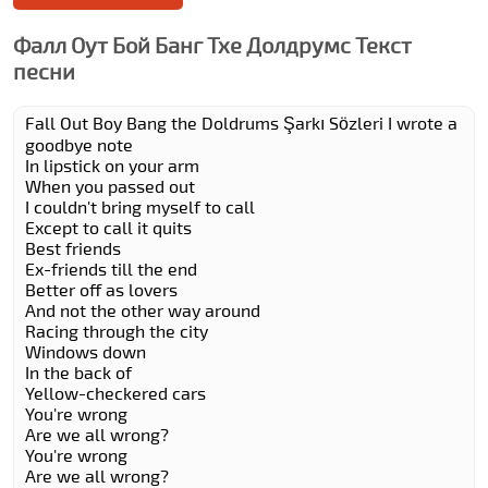
Фалл Оут Бой Банг Тхе Долдрумс Текст
песни
Fall Out Boy Bang the Doldrums Şarkı Sözleri I wrote a
goodbye note
In lipstick on your arm
When you passed out
I couldn't bring myself to call
Except to call it quits
Best friends
Ex-friends till the end
Better off as lovers
And not the other way around
Racing through the city
Windows down
In the back of
Yellow-checkered cars
You're wrong
Are we all wrong?
You're wrong
Are we all wrong?