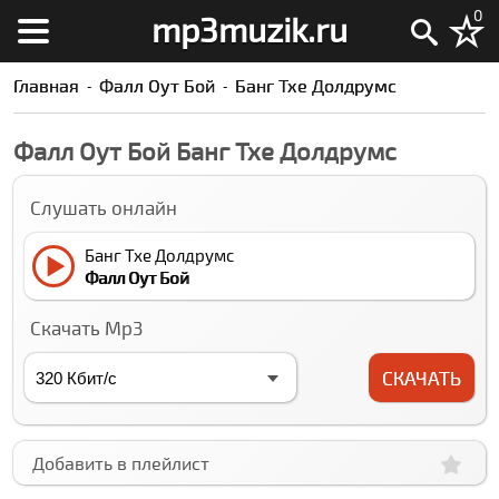
0
mp3muzik.ru
Главная
Фалл Оут Бой
Банг Тхе Долдрумс
Фалл Оут Бой Банг Тхе Долдрумс
Слушать онлайн
Банг Тхе Долдрумс
Фалл Оут Бой
Скачать Mp3
СКАЧАТЬ
Добавить в плейлист