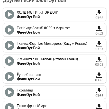
Другие песни Фалл Оут Бой
ХОЛД МЕ ТИГХТ ОР ДОН’Т
Фалл Оут Бой
03:36
Тхе Кидс Арен&#039;т Алригхт
Фалл Оут Бой
04:21
Тханкс Фор Тхе Мемориес (Касум Ремиx)
Фалл Оут Бой
03:57
7 Минутес ин Хеавен (Атаван Хален)
Фалл Оут Бой
03:02
Ёу'ре Cрашинг
Фалл Оут Бой
03:43
Тхриллер
Фалл Оут Бой
03:36
Тхнкс фр тх Ммрс