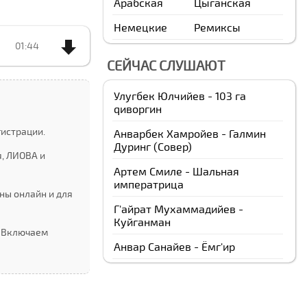
Арабская
Цыганская
Немецкие
Ремиксы
01:44
СЕЙЧАС СЛУШАЮТ
Улугбек Юлчийев - 103 га
qиворгин
гистрации.
Анварбек Xамройев - Галмин
Дуринг (Cовер)
, ЛИОВА и
Артем Смиле - Шальная
императрица
ны онлайн и для
Г'айрат Мухаммадийев -
Куйганман
. Включаем
Анвар Санайев - Ёмг'ир