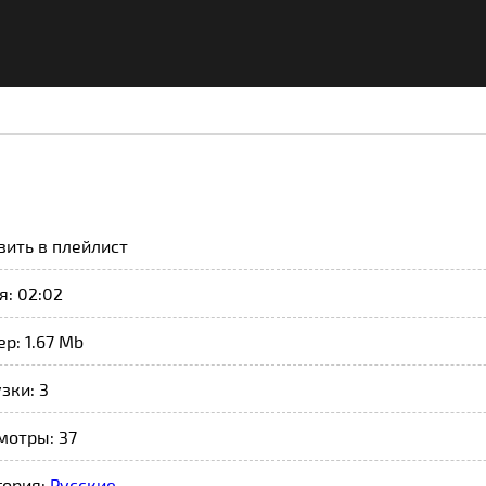
вить в плейлист
: 02:02
р: 1.67 Mb
зки: 3
мотры: 37
гория:
Русские