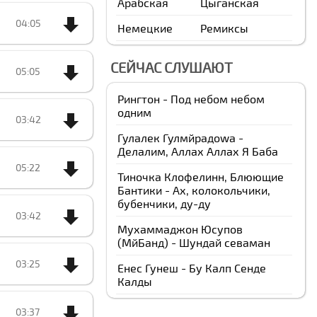
Арабская
Цыганская
04:05
Немецкие
Ремиксы
СЕЙЧАС СЛУШАЮТ
05:05
Рингтон - Под небом небом
одним
03:42
Гулалек Гулмйрадоwа -
Делалим, Аллах Аллах Я Баба
05:22
Тиночка Клофелинн, Блюющие
Бантики - Ах, колокольчики,
бубенчики, ду-ду
03:42
Мухаммаджон Юсупов
(МйБанд) - Шундай севаман
03:25
Енес Гунеш - Бу Калп Сенде
Калды
03:37