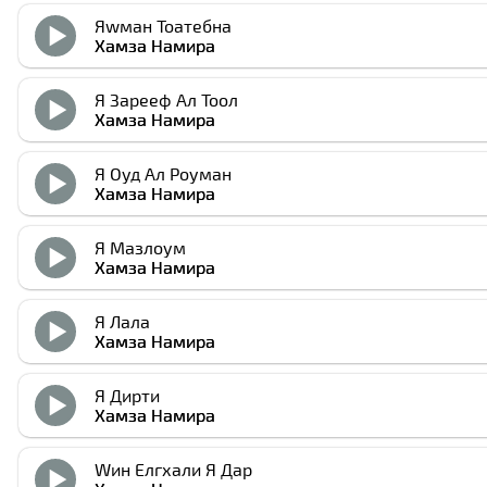
Яwман Тоатебна
Хамза Намира
Я Зарееф Ал Тоол
Хамза Намира
Я Оуд Ал Роуман
Хамза Намира
Я Мазлоум
Хамза Намира
Я Лала
Хамза Намира
Я Дирти
Хамза Намира
Wин Елгхали Я Дар