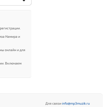
регистрации.
мза Намира и
ны онлайн и для
ции. Включаем
Для связи
info@mp3muzik.ru