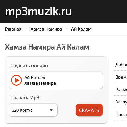
mp3muzik.ru
Главная
Хамза Намира
Ай Калам
Хамза Намира Ай Калам
Доба
Слушать онлайн
Время
Ай Калам
Хамза Намира
Разм
Скачать Mp3
Загру
СКАЧАТЬ
Прос