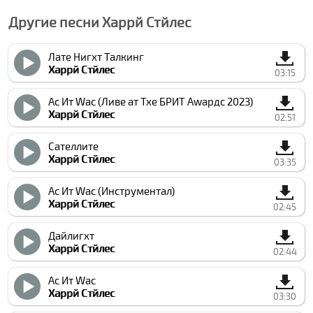
Другие песни Харрй Стйлес
Лате Нигхт Талкинг
Харрй Стйлес
03:15
Ас Ит Wас (Ливе ат Тхе БРИТ Аwардс 2023)
Харрй Стйлес
02:51
Сателлите
Харрй Стйлес
03:35
Ас Ит Wас (Инструментал)
Харрй Стйлес
02:45
Дайлигхт
Харрй Стйлес
02:44
Ас Ит Wас
Харрй Стйлес
03:30