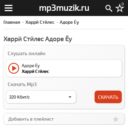
0
mp3muzik.ru
Главная
Харрй Стйлес
Адоре Ёу
Харрй Стйлес Адоре Ёу
Слушать онлайн
Адоре Ёу
Харрй Стйлес
Скачать Mp3
СКАЧАТЬ
Добавить в плейлист