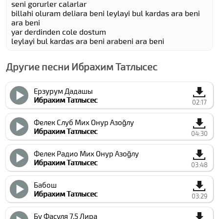
seni gorurler calarlar
billahi oluram deliara beni leylayi bul kardas ara beni
ara beni
yar derdinden cole dostum
leylayi bul kardas ara beni arabeni ara beni
Другие песни Ибрахим Татлысес
Ерзурум Дадашы
Ибрахим Татлысес
02:17
Фелек Cлуб Миx Онур Азоğлу
Ибрахим Татлысес
04:30
Фелек Радио Миx Онур Азоğлу
Ибрахим Татлысес
03:48
Бабош
Ибрахим Татлысес
03:29
Бу Фасуля 7,5 Лира