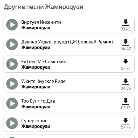
Другие песни Жамироqуаи
Виртуал Инсанитй
Жамироqуаи
03:43
Деепер Ундергроунд (ДЖ Соловей Ремиx)
Жамироqуаи
04:40
Ёу Гиве Ме Сометхинг
Жамироqуаи
03:22
Wхите Кнуcкле Риде
Жамироqуаи
04:05
Тоо Ёунг то Дие
Жамироqуаи
03:13
Суперсониc
Жамироqуаи
03:56