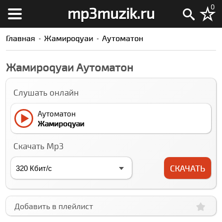
0
mp3muzik.ru
Главная
Жамироqуаи
Аутоматон
Жамироqуаи Аутоматон
Слушать онлайн
Аутоматон
Жамироqуаи
Скачать Mp3
СКАЧАТЬ
Добавить в плейлист