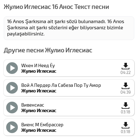
Жулио Иглесиас 16 Анос Текст песни
16 Anos Şarkısına ait şarkı sözü bulunamadı. 16 Anos
Şarkısına ait şarkı sözlerini eğer biliyorsanız bizimle
paylaşabilirsiniz.
Другие песни Жулио Иглесиас
Wхен И Неед Ёу
Жулио Иглесиас
04:22
Вой А Пердер Ла Cабеза Пор Ту Амор
Жулио Иглесиас
04:39
Вивенcиас
Жулио Иглесиас
03:18
Виенс М Ембрассер
Жулио Иглесиас
03:18