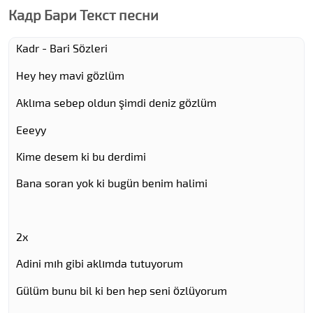
Кадр Бари Текст песни
Kadr - Bari Sözleri
Hey hey mavi gözlüm
Aklıma sebep oldun şimdi deniz gözlüm
Eeeyy
Kime desem ki bu derdimi
Bana soran yok ki bugün benim halimi
2x
Adini mıh gibi aklımda tutuyorum
Gülüm bunu bil ki ben hep seni özlüyorum