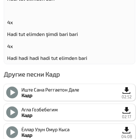
4x
Hadi tut elimden şimdi bari bari
4x
Hadi hadi hadi hadi tut elimden bari
Другие песни Кадр
Иште Сана Реггаетон Дале
Кадр
02:52
Агла Гозбебегим
Кадр
02:17
Ёллар Узун Омур Кыса
Кадр
04:08