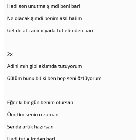
Hadi sen unutma şimdi beni bari
Ne olacak şimdi benim asıl halim
Gel de al canimi yada tut elimden bari
2x
Adini mıh gibi aklımda tutuyorum
Gülüm bunu bil ki ben hep seni özlüyorum
Eğer ki bir gün benim olursan
Ömrüm senin o zaman
Sende artık hazırsan
Hadi tut elimden bari