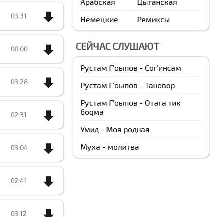
Арабская
Цыганская
03:31
Немецкие
Ремиксы
СЕЙЧАС СЛУШАЮТ
00:00
Рустам Г'оыпов - Сог'инсам
03:28
Рустам Г'оыпов - Тановор
Рустам Г'оыпов - Отага тик
боqма
02:31
Умид - Моя родная
Муха - молитва
03:04
02:41
03:12