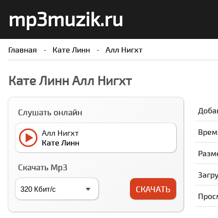
mp3muzik.ru
Главная
Кате Линн
Алл Нигхт
Кате Линн Алл Нигхт
Доба
Слушать онлайн
Время
Алл Нигхт
Кате Линн
Разме
Скачать Mp3
Загру
СКАЧАТЬ
Прос