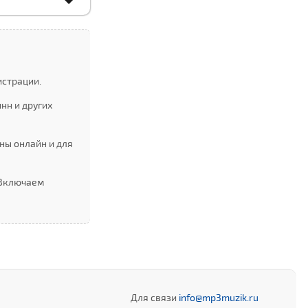
истрации.
нн и других
ны онлайн и для
 Включаем
Для связи
info@mp3muzik.ru