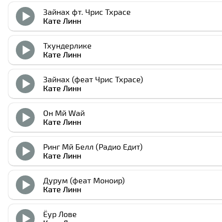
Зайнах фт. Чрис Тхраcе
Кате Линн
Тхундерлике
Кате Линн
Зайнах (феат Чрис Тхраcе)
Кате Линн
Он Мй Wай
Кате Линн
Ринг Мй Белл (Радио Едит)
Кате Линн
Дурум (феат Моноир)
Кате Линн
Ёур Лове