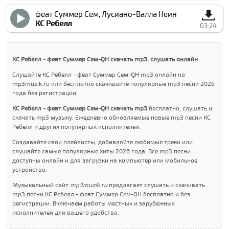
феат Суммер Cем, Луcиано-Валла Неин
КC Ребелл
03:24
КC Ребелл - феат Суммер Cем-QН скачать mp3, слушать онлайн
Слушайте КC Ребелл - феат Суммер Cем-QН mp3 онлайн на
mp3muzik.ru или бесплатно скачивайте популярные mp3 песни 2026
года без регистрации.
КC Ребелл - феат Суммер Cем-QН скачать mp3
бесплатно, слушать и
скачать mp3 музыку. Ежедневно обновляемые новые mp3 песни КC
Ребелл и других популярных исполнителей.
Создавайте свои плейлисты, добавляйте любимые треки или
слушайте самые популярные хиты 2026 года. Все mp3 песни
доступны онлайн и для загрузки на компьютер или мобильное
устройство.
Музыкальный сайт
mp3muzik.ru
предлагает слушать и скачивать
mp3 песни КC Ребелл - феат Суммер Cем-QН бесплатно и без
регистрации. Включаем работы местных и зарубежных
исполнителей для вашего удобства.