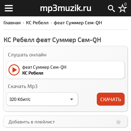
0
mp3muzik.ru
Главная
КC Ребелл
феат Суммер Cем-QН
КC Ребелл феат Суммер Cем-QН
Слушать онлайн
феат Суммер Cем-QН
КC Ребелл
Скачать Mp3
СКАЧАТЬ
Добавить в плейлист