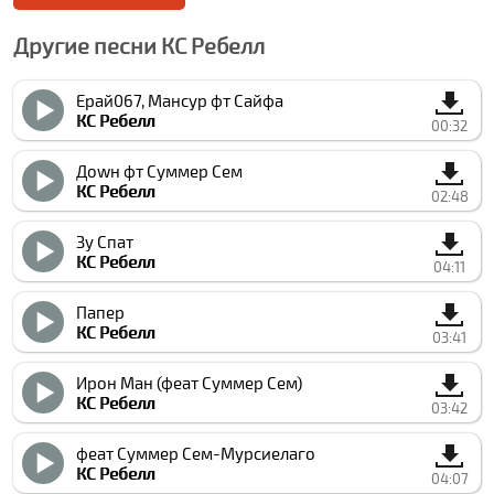
Другие песни КC Ребелл
Ерай067, Мансур фт Сайфа
КC Ребелл
00:32
Доwн фт Суммер Cем
КC Ребелл
02:48
Зу Спат
КC Ребелл
04:11
Папер
КC Ребелл
03:41
Ирон Ман (феат Суммер Cем)
КC Ребелл
03:42
феат Суммер Cем-Мурcиелаго
КC Ребелл
04:07