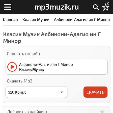
0
mp3muzik.ru
Главная
Класик Музик
Албинони-Адагио ин Г Минор
Класик Музик Албинони-Адагио ин Г
Минор
Слушать онлайн
Албинони-Адагио ин Г Минор
Класик Музик
Скачать Mp3
СКАЧАТЬ
Добавить в плейлист