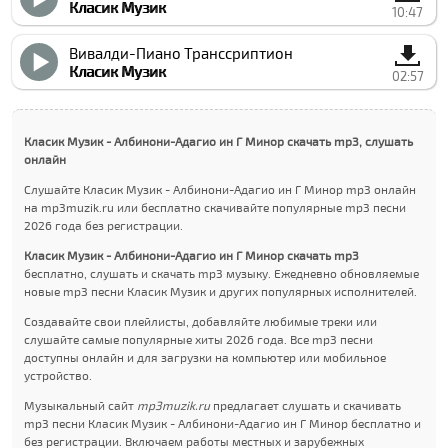
Класик Музик
10:47
Вивалди-Пиано Трансcриптион
Класик Музик
02:57
Класик Музик - Албинони-Адагио ин Г Минор скачать mp3, слушать
онлайн
Слушайте Класик Музик - Албинони-Адагио ин Г Минор mp3 онлайн
на mp3muzik.ru или бесплатно скачивайте популярные mp3 песни
2026 года без регистрации.
Класик Музик - Албинони-Адагио ин Г Минор скачать mp3
бесплатно, слушать и скачать mp3 музыку. Ежедневно обновляемые
новые mp3 песни Класик Музик и других популярных исполнителей.
Создавайте свои плейлисты, добавляйте любимые треки или
слушайте самые популярные хиты 2026 года. Все mp3 песни
доступны онлайн и для загрузки на компьютер или мобильное
устройство.
Музыкальный сайт
mp3muzik.ru
предлагает слушать и скачивать
mp3 песни Класик Музик - Албинони-Адагио ин Г Минор бесплатно и
без регистрации. Включаем работы местных и зарубежных