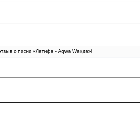
отзыв о песне «Латифа - Аqwа Wахда»!