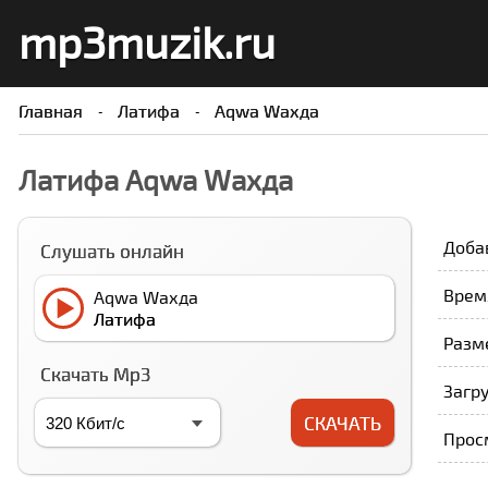
mp3muzik.ru
Главная
Латифа
Аqwа Wахда
Латифа Аqwа Wахда
Доба
Слушать онлайн
Время
Аqwа Wахда
Латифа
Разме
Скачать Mp3
Загру
СКАЧАТЬ
Прос