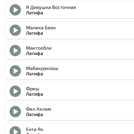
Я Девушка Восточная
Латифа
Малека Беек
Латифа
Мактообли
Латифа
Мабакрахоош
Латифа
Фреш
Латифа
Фел Ахлам
Латифа
Ента Ях