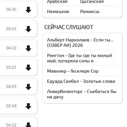
Арабская
Цыганская
04:35
Немецкие
Ремиксы
СЕЙЧАС СЛУШАЮТ
03:45
Альберт Нарколаев - Если ты...
(CОВЕР АИ) 2026
04:22
Рингтон - Где ты где ты милый
мой, потеряла силы я
03:22
Мавилер - Геcелере Сор
Едуард Сеибел - Золотые слова
04:03
ЛоверВилеоторс - Съебаться бы
на дачу
02:48
04:22