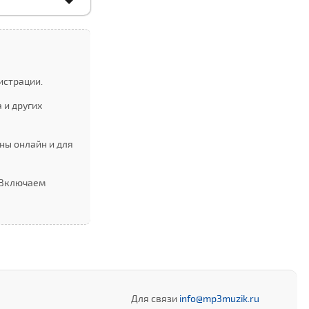
истрации.
 и других
ны онлайн и для
. Включаем
Для связи
info@mp3muzik.ru