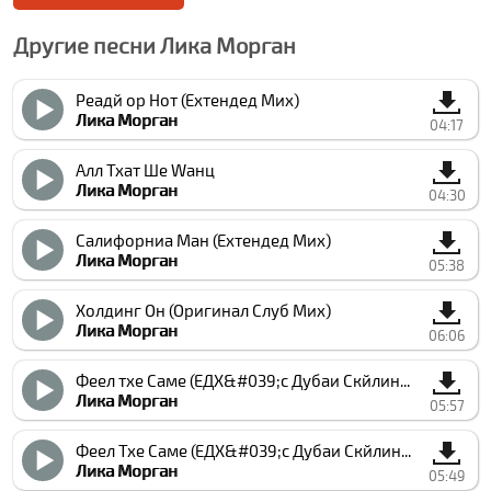
Другие песни Лика Морган
Реадй ор Нот (Еxтендед Миx)
Лика Морган
04:17
Алл Тхат Ше Wанц
Лика Морган
04:30
Cалифорниа Ман (Еxтендед Миx)
Лика Морган
05:38
Холдинг Он (Оригинал Cлуб Миx)
Лика Морган
06:06
Феел тхе Саме (ЕДX&#039;с Дубаи Скйлине Инструментал Миx)
Лика Морган
05:57
Феел Тхе Саме (ЕДX&#039;с Дубаи Скйлине Ремиx)
Лика Морган
05:49