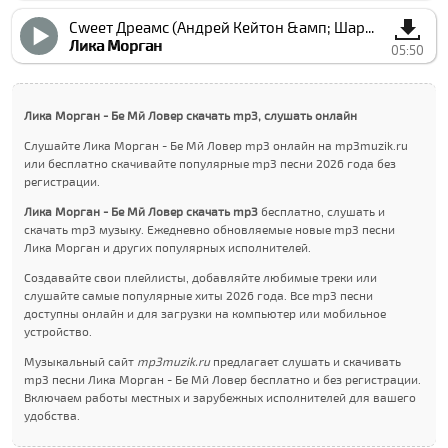
Сwеет Дреамс (Андрей Кейтон &амп; Шарапов Ремиx)
Лика Морган
05:50
Лика Морган - Бе Мй Ловер скачать mp3, слушать онлайн
Слушайте Лика Морган - Бе Мй Ловер mp3 онлайн на mp3muzik.ru
или бесплатно скачивайте популярные mp3 песни 2026 года без
регистрации.
Лика Морган - Бе Мй Ловер скачать mp3
бесплатно, слушать и
скачать mp3 музыку. Ежедневно обновляемые новые mp3 песни
Лика Морган и других популярных исполнителей.
Создавайте свои плейлисты, добавляйте любимые треки или
слушайте самые популярные хиты 2026 года. Все mp3 песни
доступны онлайн и для загрузки на компьютер или мобильное
устройство.
Музыкальный сайт
mp3muzik.ru
предлагает слушать и скачивать
mp3 песни Лика Морган - Бе Мй Ловер бесплатно и без регистрации.
Включаем работы местных и зарубежных исполнителей для вашего
удобства.