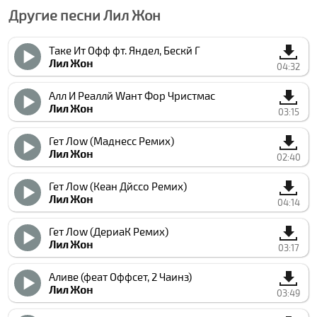
Другие песни Лил Жон
Таке Ит Офф фт. Яндел, Беcкй Г
Лил Жон
04:32
Алл И Реаллй Wант Фор Чристмас
Лил Жон
03:15
Гет Лоw (Маднесс Ремиx)
Лил Жон
02:40
Гет Лоw (Кеан Дйссо Ремиx)
Лил Жон
04:14
Гет Лоw (ДериаК Ремиx)
Лил Жон
03:17
Аливе (феат Оффсет, 2 Чаинз)
Лил Жон
03:49