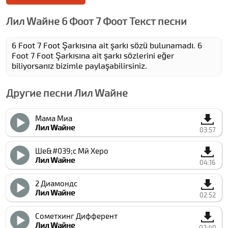
Лил Wайне 6 Фоот 7 Фоот Текст песни
6 Foot 7 Foot Şarkısına ait şarkı sözü bulunamadı. 6
Foot 7 Foot Şarkısına ait şarkı sözlerini eğer
biliyorsanız bizimle paylaşabilirsiniz.
Другие песни Лил Wайне
Мама Миа
Лил Wайне
03:57
Ше&#039;с Мй Херо
Лил Wайне
04:16
2 Диамондс
Лил Wайне
02:52
Сометхинг Дифферент
Лил Wайне
02:49