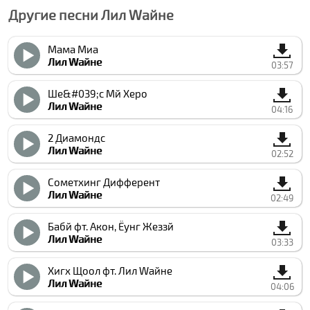
Другие песни Лил Wайне
Мама Миа
Лил Wайне
03:57
Ше&#039;с Мй Херо
Лил Wайне
04:16
2 Диамондс
Лил Wайне
02:52
Сометхинг Дифферент
Лил Wайне
02:49
Бабй фт. Акон, Ёунг Жеззй
Лил Wайне
03:33
Хигх Щоол фт. Лил Wайне
Лил Wайне
04:06